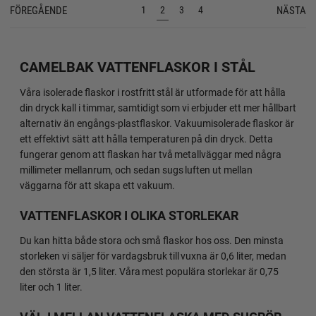
FÖREGÅENDE
NÄSTA
1
2
3
4
CAMELBAK VATTENFLASKOR I STÅL
Våra isolerade flaskor i rostfritt stål är utformade för att hålla
din dryck kall i timmar, samtidigt som vi erbjuder ett mer hållbart
alternativ än engångs-plastflaskor. Vakuumisolerade flaskor är
ett effektivt sätt att hålla temperaturen på din dryck. Detta
fungerar genom att flaskan har två metallväggar med några
millimeter mellanrum, och sedan sugs luften ut mellan
väggarna för att skapa ett vakuum.
VATTENFLASKOR I OLIKA STORLEKAR
Du kan hitta både stora och små flaskor hos oss. Den minsta
storleken vi säljer för vardagsbruk till vuxna är 0,6 liter, medan
den största är 1,5 liter. Våra mest populära storlekar är 0,75
liter och 1 liter.