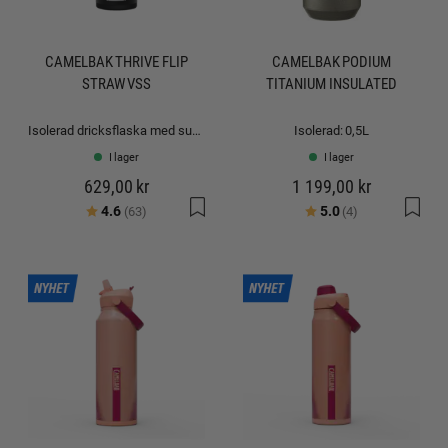
CAMELBAK THRIVE FLIP
CAMELBAK PODIUM
STRAW VSS
TITANIUM INSULATED
Isolerad dricksflaska med sugrör: 1.0L
Isolerad: 0,5L
I lager
I lager
629,00 kr
1 199,00 kr
Betyg:
utav 5 stjärnor
Betyg:
utav 5 stjärno
4.6
5.0
(63)
(4)