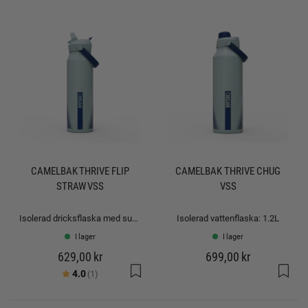
CAMELBAK THRIVE FLIP
CAMELBAK THRIVE CHUG
STRAW VSS
VSS
Isolerad dricksflaska med sugrör: 1.0L
Isolerad vattenflaska: 1.2L
I lager
I lager
629,00 kr
699,00 kr
Betyg:
utav 5 stjärnor
4.0
(1)