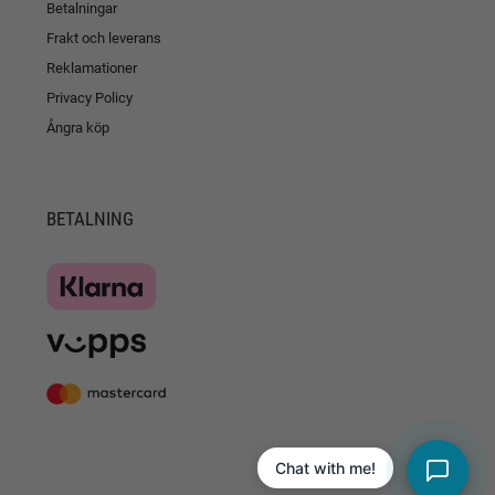
Betalningar
Frakt och leverans
Reklamationer
Privacy Policy
Ångra köp
BETALNING
Chat with me!