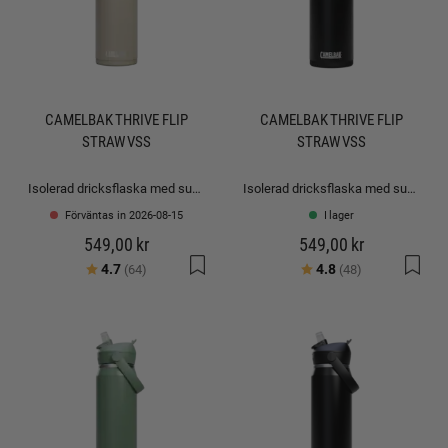
CAMELBAK THRIVE FLIP
CAMELBAK THRIVE FLIP
STRAW VSS
STRAW VSS
Isolerad dricksflaska med sugrör: 0,6L
Isolerad dricksflaska med sugrör: 0,6L
Förväntas in 2026-08-15
I lager
549,00 kr
549,00 kr
Betyg:
utav 5 stjärnor
Betyg:
utav 5 stjärno
4.7
4.8
(64)
(48)