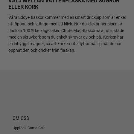
VÄLJ MELLAN VATTENFLASKA MED SUGRÖR
ELLER KORK
Våra Eddy+ flaskor kommer med en smart drickpip som är enkel
att öppna och stänga med ett klick. När du klickar ner pipen är
flaskan 100 % läckagesäker. Chute Mag-flaskorna är utrustade
med en skruvkork som du enkelt skruvar av och på. Korken har
en inbyggd magnet, så att korken inte flyttar på sig när du har
öppnat den och dricker från flaskan.
OM OSS
Upptäck CamelBak