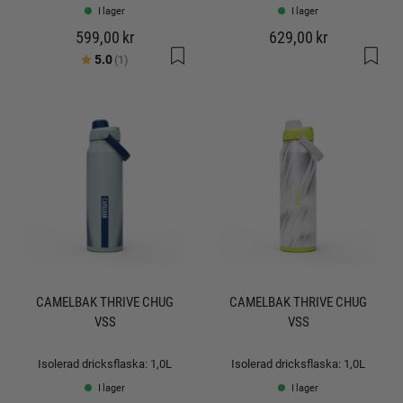
I lager
I lager
599,00 kr
629,00 kr
Betyg:
utav 5 stjärnor
5.0
(1)
CAMELBAK THRIVE CHUG
CAMELBAK THRIVE CHUG
VSS
VSS
Isolerad dricksflaska: 1,0L
Isolerad dricksflaska: 1,0L
I lager
I lager