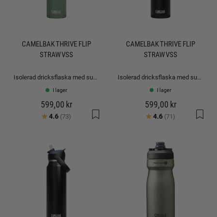
CAMELBAK THRIVE FLIP
CAMELBAK THRIVE FLIP
STRAW VSS
STRAW VSS
Isolerad dricksflaska med sugrör: 0,75L
Isolerad dricksflaska med sugrör: 0,75L
I lager
I lager
599,00 kr
599,00 kr
Betyg:
utav 5 stjärnor
Betyg:
utav 5 stjärno
4.6
4.6
(73)
(71)