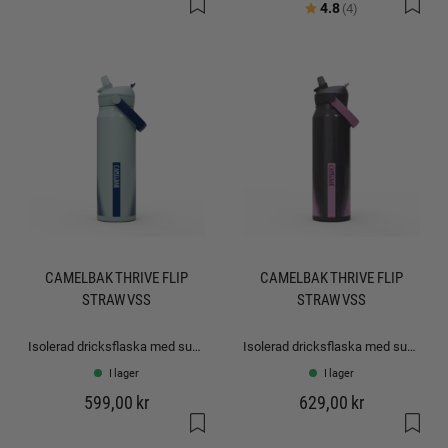
Betyg:
utav 5 stjärno
4.8
(4)
CAMELBAK THRIVE FLIP
CAMELBAK THRIVE FLIP
STRAW VSS
STRAW VSS
Isolerad dricksflaska med sugrör: 0,75L
Isolerad dricksflaska med sugrör: 1.0L
I lager
I lager
599,00 kr
629,00 kr