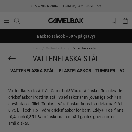
BETALA MED KLARNA
FRAKT 89,- GRATIS ÖVER 799,-
Back to school: –50 % på gravyr
Hem
Vattenflaskor
Vattenflaska stål
VATTENFLASKA STÅL
VATTENFLASKA STÅL
PLASTFLASKOR
TUMBLER
VATT
Vattenflaska i stål från Camelbak! Våra stålflaskor är isolerade
dricksflaskor i rostfritt stål. SST-flaskor är miljövänliga och kan
användas istället för plast. Våra flaskor finns i storlekarna 0,6 l,
0,75 l, 1 l och 1,5 l. Våra dricksflaskor för barn, Eddy+ Kids, finns
i 0,4 l och 0,35 l. Barnflaskorna har häftiga designer som de
små älskar.