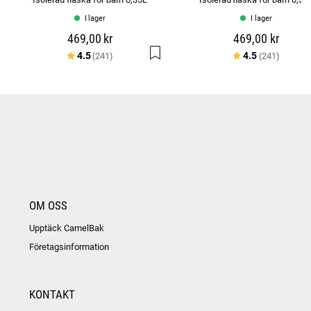
I lager
I lager
469,00 kr
469,00 kr
Betyg:
utav 5 stjärnor
Betyg:
utav 5 
4.5
4.5
(241)
(241)
OM OSS
Upptäck CamelBak
Företagsinformation
KONTAKT