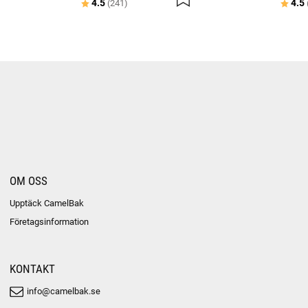
Betyg:
utav 5 stjärnor
Betyg
4.5
4.5
(241)
OM OSS
Upptäck CamelBak
Företagsinformation
KONTAKT
info@camelbak.se