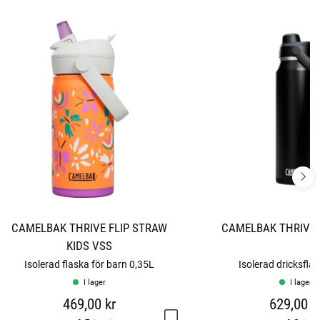
CAMELBAK THRIVE FLIP STRAW
CAMELBAK THRIVE
KIDS VSS
Isolerad flaska för barn 0,35L
Isolerad dricksflas
I lager
I lager
469,00 kr
629,00 k