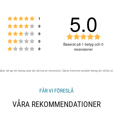
5.0
Betyg: 5 utav 5 stjärnor
röster
1
Betyg: 4 utav 5 stjärnor
röster
0
Betyg: 3 utav 5 stjärnor
röster
0
B
Betyg: 2 utav 5 stjärnor
röster
0
e
Baserat på 1 betyg och 0
t
Betyg: 1 utav 5 stjärnor
röster
0
recensioner
y
g
:
5
Betyg
Bilder
ljer att ge ett betyg utan att skriva en recension. Därav kommer antalet betyg att skilja si
.
0
u
t
FÅR VI FÖRESLÅ
a
v
VÅRA REKOMMENDATIONER
5
s