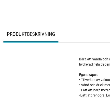
PRODUKTBESKRIVNING
Bara att vända och d
hydrerad hela dagen
Egenskaper:
• Tillverkad av vakuum
• Vänd och drick me
• Lätt att bära med
•Lätt att rengöra: L