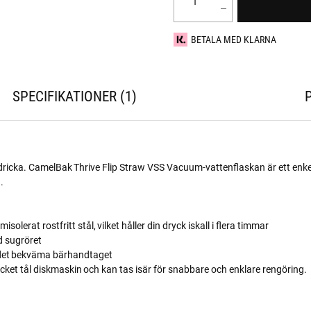
BETALA MED KLARNA
SPECIFIKATIONER
1
ricka. CamelBak Thrive Flip Straw VSS Vacuum-vattenflaskan är ett enkelt
.
isolerat rostfritt stål, vilket håller din dryck iskall i flera timmar
d sugröret
 det bekväma bärhandtaget
ocket tål diskmaskin och kan tas isär för snabbare och enklare rengöring.