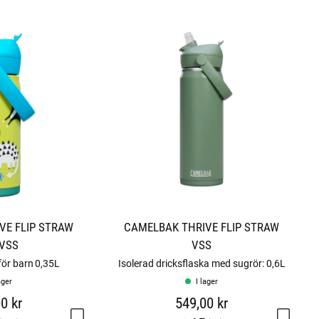
t
j
ä
r
n
o
r
VE FLIP STRAW
CAMELBAK THRIVE FLIP STRAW
 VSS
VSS
för barn 0,35L
Isolerad dricksflaska med sugrör: 0,6L
ager
I lager
0 kr
549,00 kr