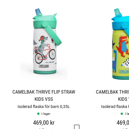
CAMELBAK THRIVE FLIP STRAW
CAMELBAK THRI
KIDS VSS
KIDS
Isolerad flaska för barn 0,35L
Isolerad flaska 
I lager
I l
469,00 kr
469,0