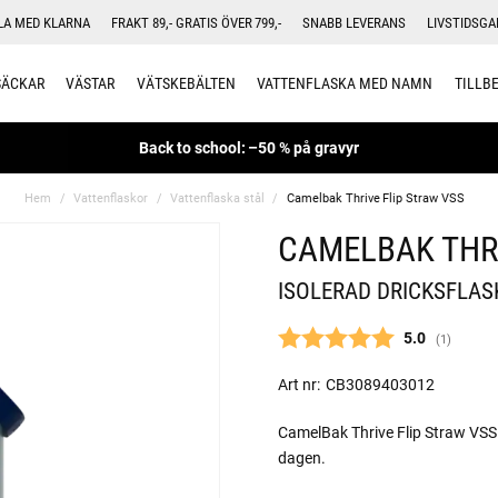
LA MED KLARNA
FRAKT 89,- GRATIS ÖVER 799,-
SNABB LEVERANS
LIVSTIDSGA
SÄCKAR
VÄSTAR
VÄTSKEBÄLTEN
VATTENFLASKA MED NAMN
TILLB
Back to school: –50 % på gravyr
Hem
Vattenflaskor
Vattenflaska stål
Camelbak Thrive Flip Straw VSS
CAMELBAK THRI
ISOLERAD DRICKSFLAS
Snittbetyg:
5.0
(
röster:
1
)
Art nr:
CB3089403012
CamelBak Thrive Flip Straw VSS 
dagen.