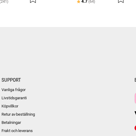
:
utav 5 stjärnor
Betyg:
utav 5 stjärnor
4.7
(241)
(64)
SUPPORT
Vanliga frågor
Livstidsgaranti
Köpvillkor
Retur av beställning
Betalningar
Frakt och leverans