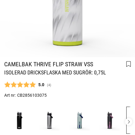
CAMELBAK THRIVE FLIP STRAW VSS
ISOLERAD DRICKSFLASKA MED SUGRÖR: 0,75L
Snittbetyg:
5.0
(
röster:
4
)
Art nr:
CB2856103075