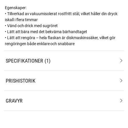
Egenskaper:
• Tillverkad av vakuumisolerat rostfritt stål, vilket håller din dryck
iskall i flera timmar
• Vänd och drick med sugröret
• Lätt att bära med det bekväma bärhandtaget
• Lätt att rengöra – hela flaskan är diskmaskinssäker, vilket gör
rengöringen både enklare och snabbare
SPECIFIKATIONER
1
PRISHISTORIK
GRAVYR