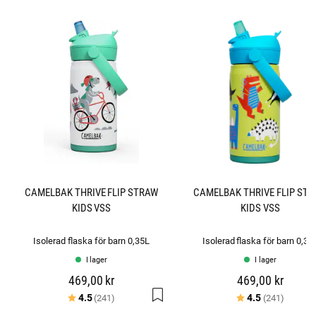
n
o
r
CAMELBAK THRIVE FLIP STRAW
CAMELBAK THRIVE FLIP ST
KIDS VSS
KIDS VSS
Isolerad flaska för barn 0,35L
Isolerad flaska för barn 0,35
I lager
I lager
469,00 kr
469,00 kr
Betyg:
utav 5 stjärnor
Betyg:
utav 5 
4.5
4.5
(241)
(241)