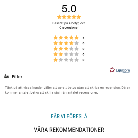
5.0
B
e
Baserat på 4 betyg och
0 recensioner
t
y
Betyg: 5 utav 5 stjärnor
röster
4
g
Betyg: 4 utav 5 stjärnor
röster
0
Betyg: 3 utav 5 stjärnor
:
röster
0
Betyg: 2 utav 5 stjärnor
röster
0
5
Betyg: 1 utav 5 stjärnor
röster
0
.
0
u
Filter
t
Betyg
Bilder
a
Tänk på att vissa kunder väljer att ge ett betyg utan att skriva en recension. Därav
kommer antalet betyg att skilja sig ifrån antalet recensioner.
v
5
s
t
FÅR VI FÖRESLÅ
j
ä
VÅRA REKOMMENDATIONER
r