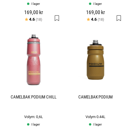
I lager
I lager
169,00 kr
169,00 kr
Betyg:
utav 5 stjärnor
Betyg:
utav 5 stjärno
4.6
4.6
(18)
(18)
CAMELBAK PODIUM CHILL
CAMELBAK PODIUM
Volym: 0,6L
Volym 0.44L
I lager
I lager