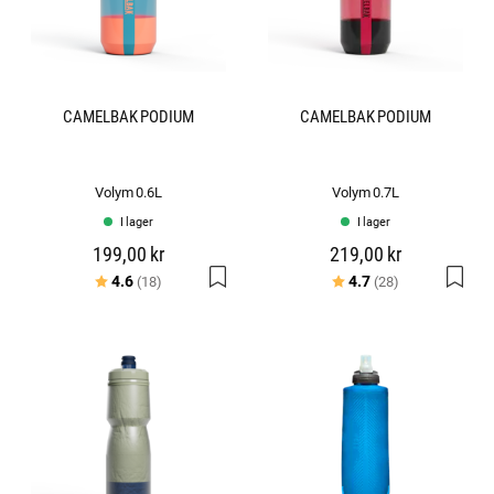
CAMELBAK PODIUM
CAMELBAK PODIUM
Volym 0.6L
Volym 0.7L
I lager
I lager
199,00 kr
219,00 kr
Betyg:
utav 5 stjärnor
Betyg:
utav 5 stjärno
4.6
4.7
(18)
(28)