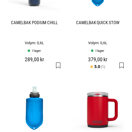
CAMELBAK PODIUM CHILL
CAMELBAK QUICK STOW
Volym: 0,6L
Volym: 0,6L
I lager
I lager
289,00 kr
379,00 kr
Betyg:
utav 5 stjärno
5.0
(1)