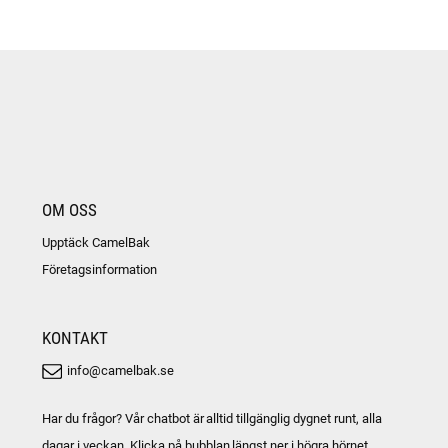
OM OSS
Upptäck CamelBak
Företagsinformation
KONTAKT
info@camelbak.se
Har du frågor? Vår chatbot är alltid tillgänglig dygnet runt, alla
dagar i veckan. Klicka på bubblan längst ner i högra hörnet.