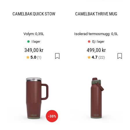
CAMELBAK QUICK STOW
CAMELBAK THRIVE MUG
Volym: 0,35L
Isolerad termosmugg: 0,5L
I lager
Ej i lager
349,00 kr
499,00 kr
Betyg:
utav 5 stjärnor
Betyg:
utav 5 stjärno
5.0
4.7
(1)
(22)
-30%