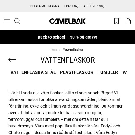
BETALA MED KLARNA
FRAKT 89,- GRATIS ÖVER 799,-
Back to school: –50 % på gravyr
Hem
Vattenflaskor
VATTENFLASKOR
VATTENFLASKA STÅL
PLASTFLASKOR
TUMBLER
VATT
Här hittar du alla våra flaskor i olika storlekar och färger! Vi
tillverkar flaskor för olika användningsområden, bland annat
för träning, cykel och allmän vardagsanvändning. Du kommer
även att hitta andra produkter här, såsom muggar,
termomuggar och tumblers – mer om detta hittar du i
huvudmenyn. Våra mest populära flaskor är våra Eddy+ och
Chutemags – dessa finns i både stål och plast. Våra Eddy+