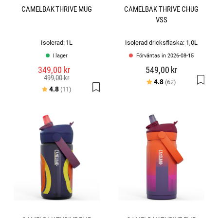
CAMELBAK THRIVE MUG
CAMELBAK THRIVE CHUG
VSS
Isolerad: 1L
Isolerad dricksflaska: 1,0L
I lager
Förväntas in 2026-08-15
349,00 kr
549,00 kr
499,00 kr
Betyg:
utav 5 stjärno
4.8
(62)
Betyg:
utav 5 stjärnor
4.8
(11)