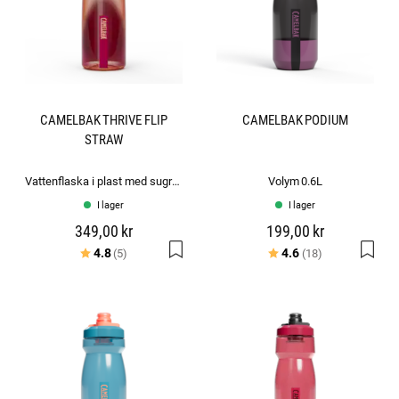
CAMELBAK THRIVE FLIP
CAMELBAK PODIUM
STRAW
Vattenflaska i plast med sugrör: 1.0L
Volym 0.6L
I lager
I lager
349,00 kr
199,00 kr
Betyg:
utav 5 stjärnor
Betyg:
utav 5 stjärno
4.8
4.6
(5)
(18)