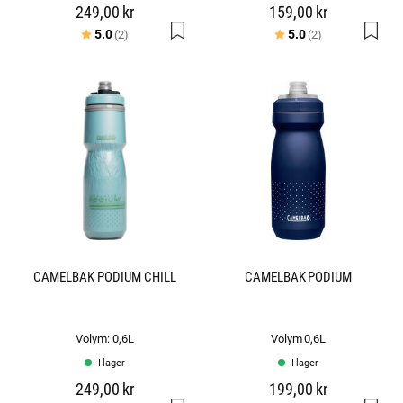
249,00 kr
159,00 kr
Betyg:
utav 5 stjärnor
Betyg:
utav 5 stjärno
5.0
5.0
(2)
(2)
CAMELBAK PODIUM CHILL
CAMELBAK PODIUM
Volym: 0,6L
Volym 0,6L
I lager
I lager
249,00 kr
199,00 kr