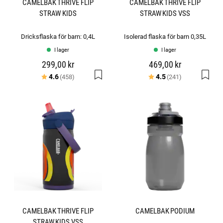
CAMELBAK THRIVE FLIP
CAMELBAK THRIVE FLIP
STRAW KIDS
STRAW KIDS VSS
Dricksflaska för barn: 0,4L
Isolerad flaska för barn 0,35L
I lager
I lager
299,00 kr
469,00 kr
Betyg:
utav 5 stjärnor
Betyg:
utav 5 stjärn
4.6
4.5
(458)
(241)
CAMELBAK THRIVE FLIP
CAMELBAK PODIUM
STRAW KIDS VSS