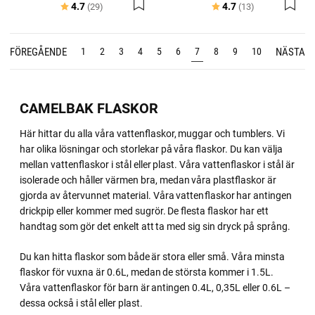
Betyg:
utav 5 stjärnor
Betyg:
utav 5 stjärno
4.7
4.7
(29)
(13)
FÖREGÅENDE
NÄSTA
1
2
3
4
5
6
7
8
9
10
CAMELBAK FLASKOR
Här hittar du alla våra vattenflaskor, muggar och tumblers. Vi
har olika lösningar och storlekar på våra flaskor. Du kan välja
mellan vattenflaskor i stål eller plast. Våra vattenflaskor i stål är
isolerade och håller värmen bra, medan våra plastflaskor är
gjorda av återvunnet material. Våra vattenflaskor har antingen
drickpip eller kommer med sugrör. De flesta flaskor har ett
handtag som gör det enkelt att ta med sig sin dryck på språng.
Du kan hitta flaskor som både är stora eller små. Våra minsta
flaskor för vuxna är 0.6L, medan de största kommer i 1.5L.
Våra vattenflaskor för barn är antingen 0.4L, 0,35L eller 0.6L –
dessa också i stål eller plast.