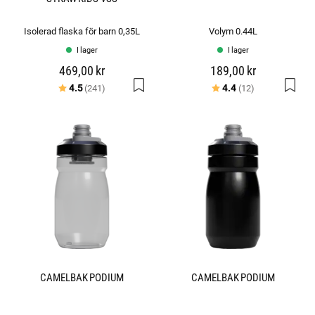
Isolerad flaska för barn 0,35L
Volym 0.44L
I lager
I lager
469,00 kr
189,00 kr
Betyg:
utav 5 stjärnor
Betyg:
utav 5 stjärno
4.5
4.4
(241)
(12)
CAMELBAK PODIUM
CAMELBAK PODIUM