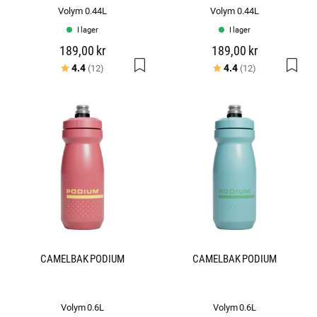
Volym 0.44L
Volym 0.44L
I lager
I lager
189,00 kr
189,00 kr
Betyg:
utav 5 stjärnor
Betyg:
utav 5 stjärno
4.4
4.4
(12)
(12)
CAMELBAK PODIUM
CAMELBAK PODIUM
Volym 0.6L
Volym 0.6L