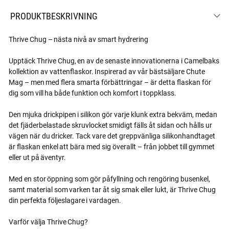
PRODUKTBESKRIVNING
Thrive Chug – nästa nivå av smart hydrering
Upptäck Thrive Chug, en av de senaste innovationerna i Camelbaks
kollektion av vattenflaskor. Inspirerad av vår bästsäljare Chute
Mag – men med flera smarta förbättringar – är detta flaskan för
dig som vill ha både funktion och komfort i toppklass.
Den mjuka drickpipen i silikon gör varje klunk extra bekväm, medan
det fjäderbelastade skruvlocket smidigt fälls åt sidan och hålls ur
vägen när du dricker. Tack vare det greppvänliga silikonhandtaget
är flaskan enkel att bära med sig överallt – från jobbet till gymmet
eller ut på äventyr.
Med en stor öppning som gör påfyllning och rengöring busenkel,
samt material som varken tar åt sig smak eller lukt, är Thrive Chug
din perfekta följeslagare i vardagen.
Varför välja Thrive Chug?