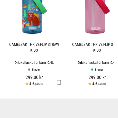
CAMELBAK THRIVE FLIP STRAW
CAMELBAK THRIVE FLIP ST
KIDS
KIDS
Dricksflaska för barn: 0,4L
Dricksflaska för barn: 0,4L
I lager
I lager
299,00 kr
299,00 kr
Betyg:
utav 5 stjärnor
Betyg:
utav 5 
4.6
4.6
(458)
(458)