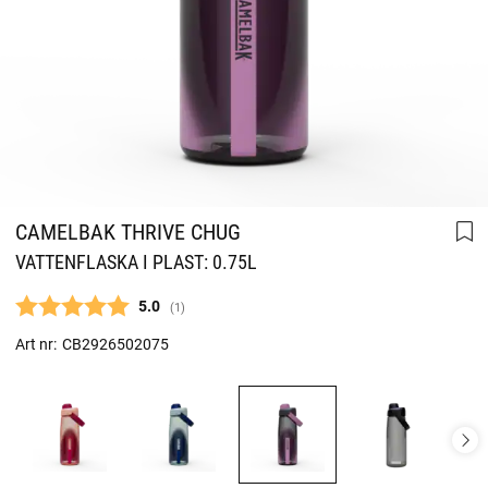
CAMELBAK THRIVE CHUG
VATTENFLASKA I PLAST: 0.75L
Snittbetyg:
5.0
(
röster:
1
)
Art nr:
CB2926502075