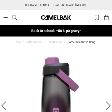
BETALA MED KLARNA
FRAKT 89,- GRATIS ÖVER 799,-
Back to school: –50 % på gravyr
Hem
Vattenflaskor
Plastflaskor
Camelbak Thrive Chug