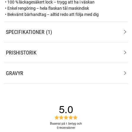
• 100 % läckagesäkert lock – trygg att ha i väskan
• Enkel rengöring – hela flaskan tål maskindisk
• Bekvämt bärhandtag – alltid redo att följa med dig
SPECIFIKATIONER
1
PRISHISTORIK
GRAVYR
5.0
B
e
Baserat på 1 betyg och
0 recensioner
t