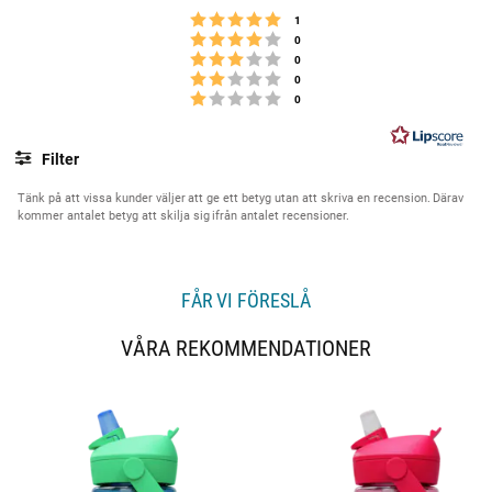
y
Betyg: 5 utav 5 stjärnor
röster
1
g
Betyg: 4 utav 5 stjärnor
röster
0
Betyg: 3 utav 5 stjärnor
:
röster
0
Betyg: 2 utav 5 stjärnor
röster
0
5
Betyg: 1 utav 5 stjärnor
röster
0
.
0
u
Filter
t
Betyg
Bilder
a
Tänk på att vissa kunder väljer att ge ett betyg utan att skriva en recension. Därav
kommer antalet betyg att skilja sig ifrån antalet recensioner.
v
5
s
t
FÅR VI FÖRESLÅ
j
ä
VÅRA REKOMMENDATIONER
r
n
o
r