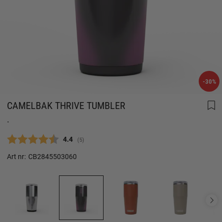
-30%
CAMELBAK THRIVE TUMBLER
.
Snittbetyg:
4.4
(
röster:
5
)
Art nr:
CB2845503060