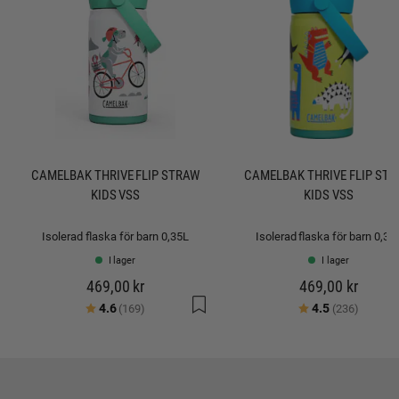
CAMELBAK THRIVE FLIP STRAW
CAMELBAK THRIVE FLIP ST
KIDS VSS
KIDS VSS
Isolerad flaska för barn 0,35L
Isolerad flaska för barn 0,35
I lager
I lager
469,00 kr
469,00 kr
Betyg:
utav 5 stjärnor
Betyg:
utav 5 
4.6
4.5
(169)
(236)