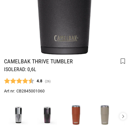
CAMELBAK THRIVE TUMBLER
ISOLERAD: 0,6L
Snittbetyg:
4.8
(
röster:
26
)
Art nr:
CB2845001060