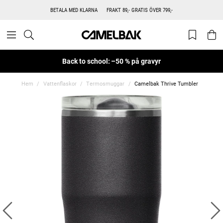
BETALA MED KLARNA
FRAKT 89,- GRATIS ÖVER 799,-
Back to school: –50 % på gravyr
Hem
Vattenflaskor
Termosmuggar
Camelbak Thrive Tumbler