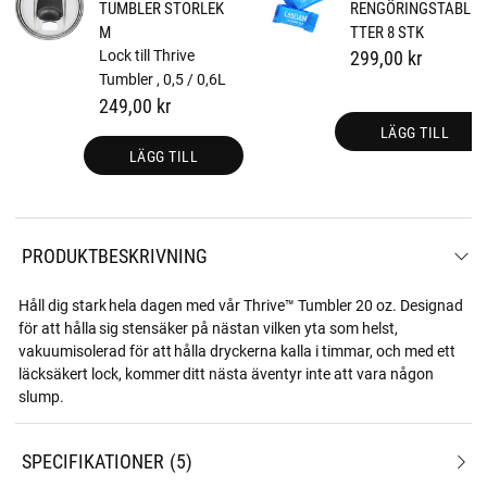
TUMBLER STORLEK
RENGÖRINGSTABLE
M
TTER 8 STK
Lock till Thrive
299,00 kr
Tumbler , 0,5 / 0,6L
249,00 kr
LÄGG TILL
LÄGG TILL
PRODUKTBESKRIVNING
Håll dig stark hela dagen med vår Thrive™ Tumbler 20 oz. Designad
för att hålla sig stensäker på nästan vilken yta som helst,
vakuumisolerad för att hålla dryckerna kalla i timmar, och med ett
läcksäkert lock, kommer ditt nästa äventyr inte att vara någon
slump.
SPECIFIKATIONER
5