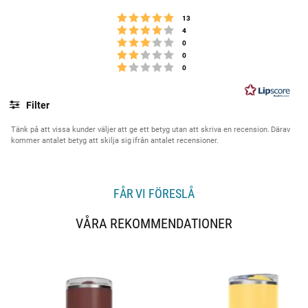
y
Betyg: 5 utav 5 stjärnor
röster
13
g
Betyg: 4 utav 5 stjärnor
röster
4
Betyg: 3 utav 5 stjärnor
:
röster
0
Betyg: 2 utav 5 stjärnor
röster
0
4
Betyg: 1 utav 5 stjärnor
röster
0
.
8
u
Filter
t
Betyg
Bilder
a
Tänk på att vissa kunder väljer att ge ett betyg utan att skriva en recension. Därav
kommer antalet betyg att skilja sig ifrån antalet recensioner.
v
5
s
t
FÅR VI FÖRESLÅ
j
ä
VÅRA REKOMMENDATIONER
r
n
o
r