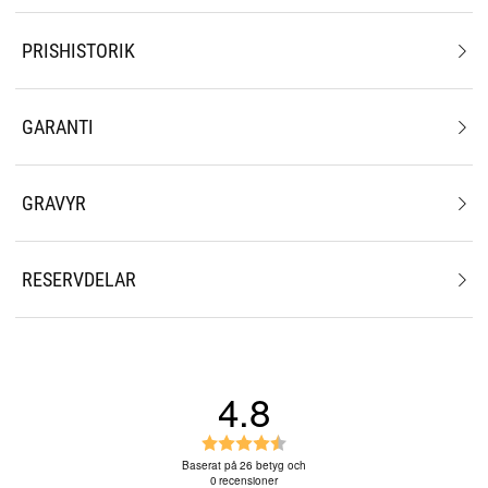
PRISHISTORIK
GARANTI
GRAVYR
RESERVDELAR
4.8
B
e
Baserat på 26 betyg och
0 recensioner
t