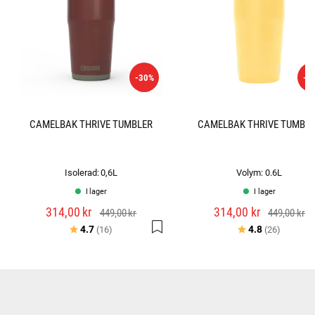
-30%
-3
CAMELBAK THRIVE TUMBLER
CAMELBAK THRIVE TUMBL
Isolerad: 0,6L
Volym: 0.6L
I lager
I lager
314,00 kr
314,00 kr
449,00 kr
449,00 kr
Betyg:
utav 5 stjärnor
Betyg:
utav 5 s
4.7
4.8
(16)
(26)