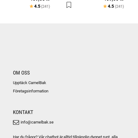
Betyg:
utav 5 stjärnor
Betyg:
utav 5 
4.5
4.5
(241)
(241)
OM OSS
Upptäck CamelBak
Företagsinformation
KONTAKT
info@camelbak.se
Har du frågor? Vår chatbot är alltid tillgänglig dygnet runt, alla