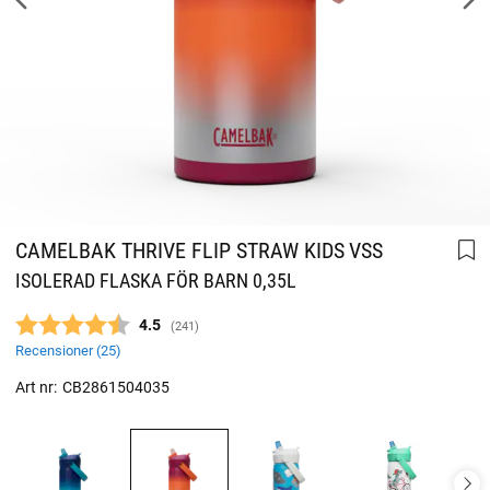
CAMELBAK THRIVE FLIP STRAW KIDS VSS
ISOLERAD FLASKA FÖR BARN 0,35L
Snittbetyg:
4.5
(
röster:
241
)
Recensioner (
25
)
Art nr:
CB2861504035