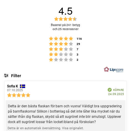
4.5
B
e
Baserat på 241 betyg
och 25 recensioner
t
y
Betyg: 5 utav 5 stjärnor
röster
116
g
Betyg: 4 utav 5 stjärnor
röster
29
Betyg: 3 utav 5 stjärnor
:
röster
7
Betyg: 2 utav 5 stjärnor
röster
3
4
Betyg: 1 utav 5 stjärnor
röster
2
.
5
u
Filter
t
Betyg
Bilder
a
R
Sofia K
R
B
e
e
KÖPARE
07.10.2025
v
e
k
K
24.09.2025
c
c
R
r
ä
5
ö
e
e
f
e
t
p
n
n
a
s
c
d
R
Detta är den bästa flaskan för barn och vuxna! Väldigt bra uppgradering
d
s
s
e
t
a
i
i
på barnflaskorna! Silikon i bottenlag så det inte låter lika mycket när du
e
n
t
o
o
j
sätter ifrån dig flaskan, skydd så att sugröret inte blir smutsigt. Upplever
s
c
u
n
n
dock att sugröret lossar från locket ibland på förskolan?
ä
m
i
s
s
e
:
f
d
o
Detta är en automatisk översättning. Visa originalet.
r
n
ö
a