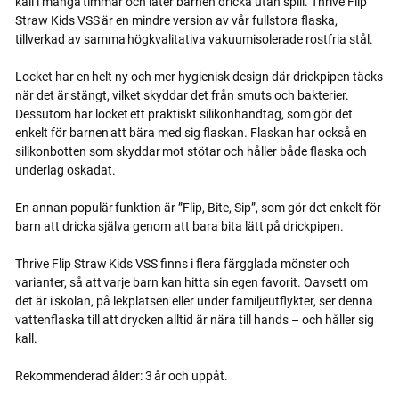
kall i många timmar och låter barnen dricka utan spill. Thrive Flip
Straw Kids VSS är en mindre version av vår fullstora flaska,
tillverkad av samma högkvalitativa vakuumisolerade rostfria stål.
Locket har en helt ny och mer hygienisk design där drickpipen täcks
när det är stängt, vilket skyddar det från smuts och bakterier.
Dessutom har locket ett praktiskt silikonhandtag, som gör det
enkelt för barnen att bära med sig flaskan. Flaskan har också en
silikonbotten som skyddar mot stötar och håller både flaska och
underlag oskadat.
En annan populär funktion är ”Flip, Bite, Sip”, som gör det enkelt för
barn att dricka själva genom att bara bita lätt på drickpipen.
Thrive Flip Straw Kids VSS finns i flera färgglada mönster och
varianter, så att varje barn kan hitta sin egen favorit. Oavsett om
det är i skolan, på lekplatsen eller under familjeutflykter, ser denna
vattenflaska till att drycken alltid är nära till hands – och håller sig
kall.
Rekommenderad ålder: 3 år och uppåt.