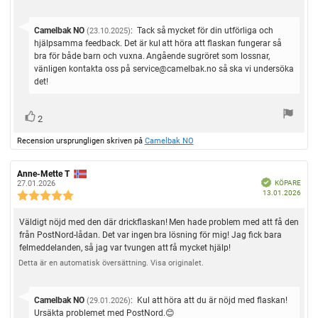
n
n
r
t
s
s
f
u
o
b
i
a
S
Camelbak NO
m
:
Tack så mycket för din utförliga och
(23.10.2025)
e
r
t
:
v
hjälpsamma feedback. Det är kul att höra att flaskan fungerar så
o
t
t
a
bra för både barn och vuxna. Angående sugröret som lossnar,
n
y
a
r
vänligen kontakta oss på service@camelbak.no så ska vi undersöka
r
g
s
e
a
det!
:
t
:
5
f
e
.
r
0
r
R
x
2
å
u
ö
ö
n
t
t
Recension ursprungligen skriven på
Camelbak NO
s
:
s
:
a
t
v
t
(
5
R
Anne-Mette T
R
a
B
e
e
KÖPARE
e
27.01.2026
s
e
u
k
K
13.01.2026
c
c
R
t
r
r
ä
ö
e
e
f
e
p
j
t
)
p
n
n
a
c
d
ä
R
Väldigt nöjd med den där drickflaskan! Men hade problem med att få den
p
d
s
s
e
r
a
i
i
från PostNord-lådan. Det var ingen bra lösning för mig! Jag fick bara
e
n
n
t
o
o
felmeddelanden, så jag var tvungen att få mycket hjälp!
s
c
u
o
n
n
m
i
s
Detta är en automatisk översättning. Visa originalet.
s
r
e
:
f
d
o
n
ö
a
n
r
t
s
s
S
Camelbak NO
:
Kul att höra att du är nöjd med flaskan!
(29.01.2026)
f
u
b
i
a
v
Ursäkta problemet med PostNord.😊
m