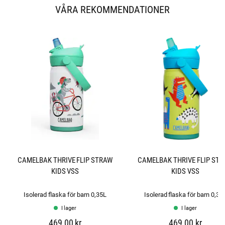
a
VÅRA REKOMMENDATIONER
v
5
s
t
j
ä
r
n
o
r
CAMELBAK THRIVE FLIP STRAW
CAMELBAK THRIVE FLIP ST
KIDS VSS
KIDS VSS
Isolerad flaska för barn 0,35L
Isolerad flaska för barn 0,35
I lager
I lager
469,00 kr
469,00 kr