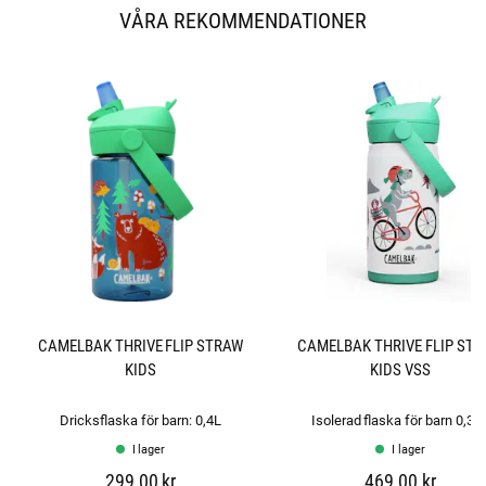
a
VÅRA REKOMMENDATIONER
v
5
s
t
j
ä
r
n
o
r
CAMELBAK THRIVE FLIP STRAW
CAMELBAK THRIVE FLIP ST
KIDS
KIDS VSS
Dricksflaska för barn: 0,4L
Isolerad flaska för barn 0,35
I lager
I lager
299,00 kr
469,00 kr