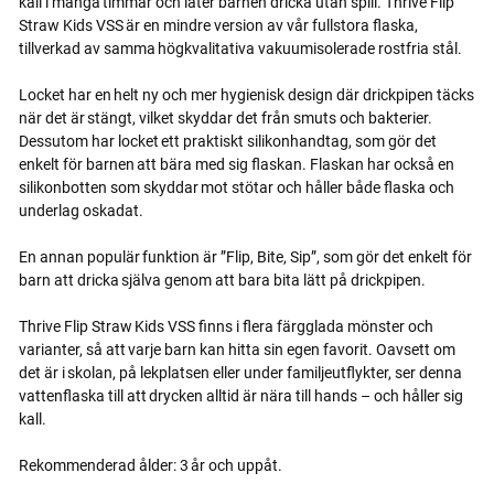
kall i många timmar och låter barnen dricka utan spill. Thrive Flip
Straw Kids VSS är en mindre version av vår fullstora flaska,
tillverkad av samma högkvalitativa vakuumisolerade rostfria stål.
Locket har en helt ny och mer hygienisk design där drickpipen täcks
när det är stängt, vilket skyddar det från smuts och bakterier.
Dessutom har locket ett praktiskt silikonhandtag, som gör det
enkelt för barnen att bära med sig flaskan. Flaskan har också en
silikonbotten som skyddar mot stötar och håller både flaska och
underlag oskadat.
En annan populär funktion är ”Flip, Bite, Sip”, som gör det enkelt för
barn att dricka själva genom att bara bita lätt på drickpipen.
Thrive Flip Straw Kids VSS finns i flera färgglada mönster och
varianter, så att varje barn kan hitta sin egen favorit. Oavsett om
det är i skolan, på lekplatsen eller under familjeutflykter, ser denna
vattenflaska till att drycken alltid är nära till hands – och håller sig
kall.
Rekommenderad ålder: 3 år och uppåt.