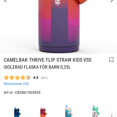
CAMELBAK THRIVE FLIP STRAW KIDS VSS
ISOLERAD FLASKA FÖR BARN 0,35L
Snittbetyg:
4.5
(
röster:
241
)
Recensioner (
25
)
Art nr:
CB2861503035