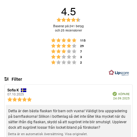
4.5
B
e
Baserat på 241 betyg
och 25 recensioner
t
y
Betyg: 5 utav 5 stjärnor
röster
115
g
Betyg: 4 utav 5 stjärnor
röster
29
Betyg: 3 utav 5 stjärnor
:
röster
7
Betyg: 2 utav 5 stjärnor
röster
3
4
Betyg: 1 utav 5 stjärnor
röster
2
.
5
u
Filter
t
Betyg
Bilder
a
R
Sofia K
R
B
e
e
KÖPARE
07.10.2025
v
e
k
K
24.09.2025
c
c
R
r
ä
5
ö
e
e
f
e
t
p
n
n
a
s
c
d
R
Detta är den bästa flaskan för barn och vuxna! Väldigt bra uppgradering
d
s
s
e
t
a
i
i
på barnflaskorna! Silikon i bottenlag så det inte låter lika mycket när du
e
n
t
o
o
j
sätter ifrån dig flaskan, skydd så att sugröret inte blir smutsigt. Upplever
s
c
u
n
n
dock att sugröret lossar från locket ibland på förskolan?
ä
m
i
s
s
e
:
f
d
o
Detta är en automatisk översättning. Visa originalet.
r
n
ö
a