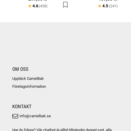
Betyg:
utav 5 stjärnor
Betyg:
utav 5 
4.6
4.5
(458)
(241)
OM OSS
Upptäck CamelBak
Företagsinformation
KONTAKT
info@camelbak.se
Har du frågor? Vår chatbot är alltid tillgänglig dygnet runt, alla