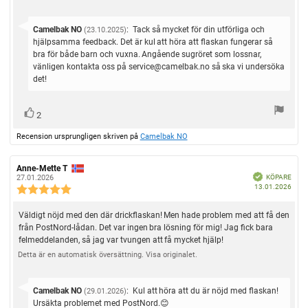
n
n
r
t
s
s
f
u
o
b
i
a
S
Camelbak NO
m
:
Tack så mycket för din utförliga och
(23.10.2025)
e
r
t
:
v
hjälpsamma feedback. Det är kul att höra att flaskan fungerar så
o
t
t
a
bra för både barn och vuxna. Angående sugröret som lossnar,
n
y
a
r
vänligen kontakta oss på service@camelbak.no så ska vi undersöka
r
g
s
e
a
det!
:
t
:
5
f
e
.
r
0
r
R
x
2
å
u
ö
ö
n
t
t
Recension ursprungligen skriven på
Camelbak NO
s
:
s
:
a
t
v
t
(
5
R
Anne-Mette T
R
a
B
e
e
KÖPARE
e
27.01.2026
s
e
u
k
K
13.01.2026
c
c
R
t
r
r
ä
ö
e
e
f
e
p
j
t
)
p
n
n
a
c
d
ä
R
Väldigt nöjd med den där drickflaskan! Men hade problem med att få den
p
d
s
s
e
r
a
i
i
från PostNord-lådan. Det var ingen bra lösning för mig! Jag fick bara
e
n
n
t
o
o
felmeddelanden, så jag var tvungen att få mycket hjälp!
s
c
u
o
n
n
m
i
s
Detta är en automatisk översättning. Visa originalet.
s
r
e
:
f
d
o
n
ö
a
n
r
t
s
s
S
Camelbak NO
:
Kul att höra att du är nöjd med flaskan!
(29.01.2026)
f
u
b
i
a
v
Ursäkta problemet med PostNord.😊
m