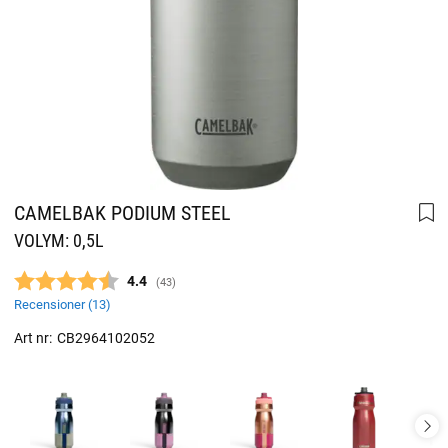
CAMELBAK PODIUM STEEL
VOLYM: 0,5L
Snittbetyg:
4.4
(
röster:
43
)
Recensioner (
13
)
Art nr:
CB2964102052