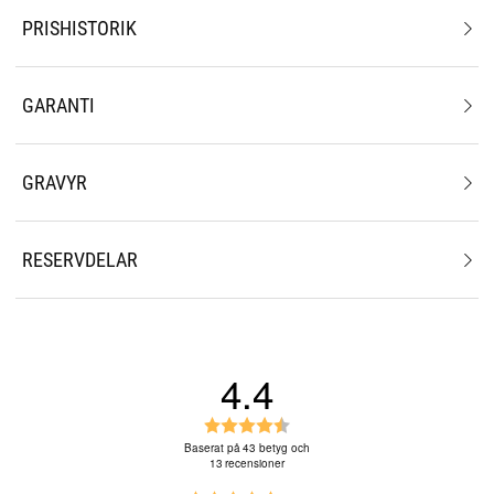
PRISHISTORIK
GARANTI
GRAVYR
RESERVDELAR
4.4
B
e
Baserat på 43 betyg och
13 recensioner
t
y