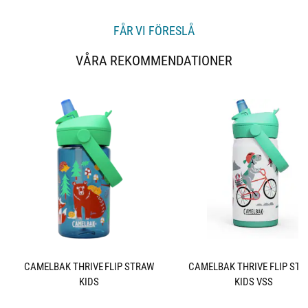
p
t
:
o
5
e
r
.
FÅR VI FÖRESLÅ
0
x
u
t
t
VÅRA REKOMMENDATIONER
:
a
v
5
s
t
j
ä
r
n
o
r
CAMELBAK THRIVE FLIP STRAW
CAMELBAK THRIVE FLIP ST
KIDS
KIDS VSS