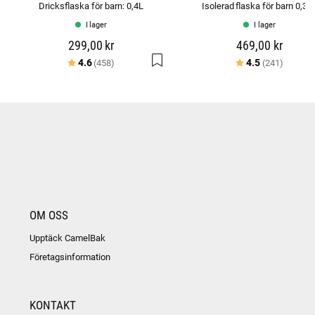
Dricksflaska för barn: 0,4L
Isolerad flaska för barn 0,35
I lager
I lager
299,00 kr
469,00 kr
Betyg:
utav 5 stjärnor
Betyg:
utav 5 
4.6
4.5
(458)
(241)
OM OSS
Upptäck CamelBak
Företagsinformation
KONTAKT