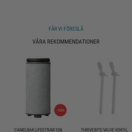
u
u
t
r
t
p
)
:
a
p
v
5
s
FÅR VI FÖRESLÅ
t
j
ä
VÅRA REKOMMENDATIONER
r
n
o
r
-75%
CAMELBAK LIFESTRAW ION
THRIVE BITE VALVE VENTIL/