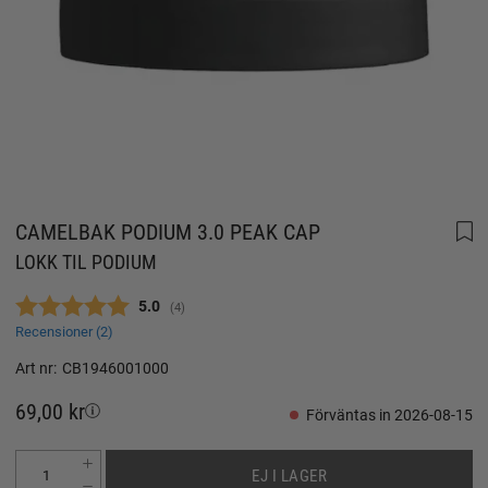
CAMELBAK PODIUM 3.0 PEAK CAP
LOKK TIL PODIUM
Snittbetyg:
5.0
(
röster:
4
)
Recensioner (
2
)
Art nr:
CB1946001000
69,00 kr
Förväntas in 2026-08-15
EJ I LAGER