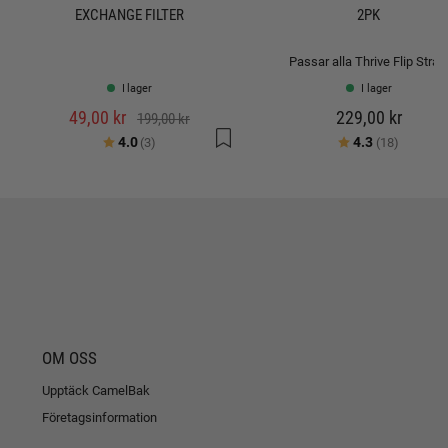
EXCHANGE FILTER
2PK
Passar alla Thrive Flip Stra
I lager
I lager
49,00 kr
229,00 kr
199,00 kr
Betyg:
utav 5 stjärnor
Betyg:
utav 5 s
4.0
4.3
(3)
(18)
OM OSS
Upptäck CamelBak
Företagsinformation