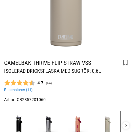
CAMELBAK THRIVE FLIP STRAW VSS
ISOLERAD DRICKSFLASKA MED SUGRÖR: 0,6L
Snittbetyg:
4.7
(
röster:
64
)
Recensioner (
11
)
Art nr:
CB2857201060