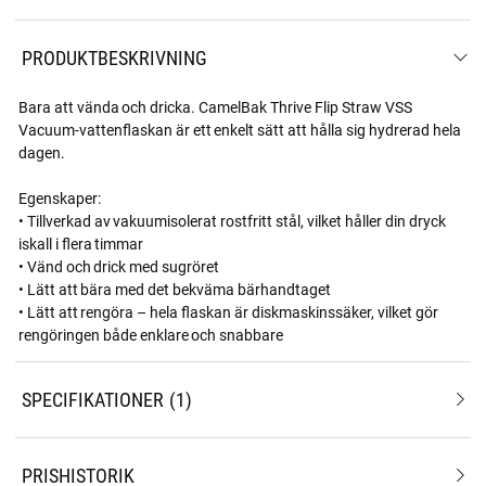
PRODUKTBESKRIVNING
Bara att vända och dricka. CamelBak Thrive Flip Straw VSS
Vacuum-vattenflaskan är ett enkelt sätt att hålla sig hydrerad hela
dagen.
Egenskaper:
• Tillverkad av vakuumisolerat rostfritt stål, vilket håller din dryck
iskall i flera timmar
• Vänd och drick med sugröret
• Lätt att bära med det bekväma bärhandtaget
• Lätt att rengöra – hela flaskan är diskmaskinssäker, vilket gör
rengöringen både enklare och snabbare
SPECIFIKATIONER
1
PRISHISTORIK