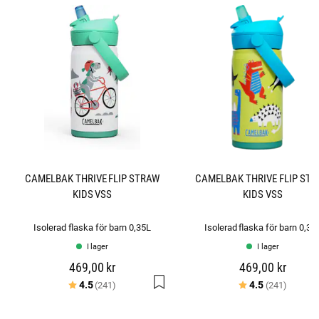
5
s
t
j
ä
r
n
o
r
CAMELBAK THRIVE FLIP STRAW
CAMELBAK THRIVE FLIP ST
KIDS VSS
KIDS VSS
Isolerad flaska för barn 0,35L
Isolerad flaska för barn 0,35
I lager
I lager
469,00 kr
469,00 kr
Betyg:
utav 5 stjärnor
Betyg:
utav 5 
4.5
4.5
(241)
(241)