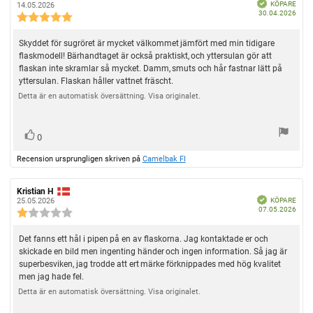
B
e
e
KÖPARE
14.05.2026
v
e
k
K
30.04.2026
c
c
R
r
ä
5
ö
e
e
f
e
t
p
n
n
a
s
c
d
d
R
Skyddet för sugröret är mycket välkommet jämfört med min tidigare
s
s
e
t
a
i
i
flaskmodell! Bärhandtaget är också praktiskt, och yttersulan gör att
e
n
t
o
o
j
flaskan inte skramlar så mycket. Damm, smuts och hår fastnar lätt på
s
u
c
n
n
yttersulan. Flaskan håller vattnet fräscht.
ä
m
s
s
i
e
:
f
d
o
Detta är en automatisk översättning. Visa originalet.
r
n
ö
a
n
n
r
t
s
s
f
u
o
b
i
a
m
r
R
0
e
r
t
:
o
ö
t
ö
t
Recension ursprungligen skriven på
Camelbak FI
n
a
y
s
s
r
g
s
t
t
e
:
(
t
:
R
Kristian H
R
a
5
B
e
e
KÖPARE
e
25.05.2026
e
e
.
u
k
K
07.05.2026
c
c
R
r
r
0
ä
x
ö
e
e
f
e
p
t
)
u
p
n
n
a
t
c
d
R
Det fanns ett hål i pipen på en av flaskorna. Jag kontaktade er och
p
d
t
s
s
e
:
a
i
i
a
skickade en bild men ingenting händer och ingen information. Så jag är
e
n
t
o
o
v
superbesviken, jag trodde att ert märke förknippades med hög kvalitet
s
c
u
n
n
5
men jag hade fel.
m
i
s
s
e
s
:
f
d
o
Detta är en automatisk översättning. Visa originalet.
t
n
ö
a
n
j
r
t
s
s