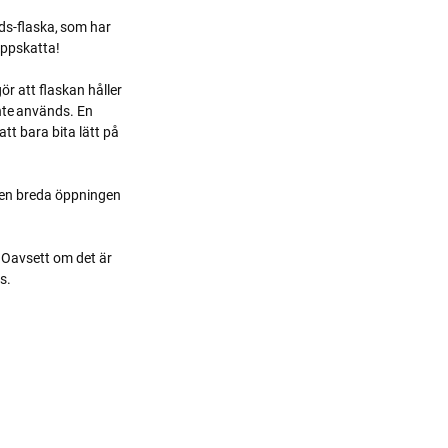
ids-flaska, som har
uppskatta!
ör att flaskan håller
nte används. En
att bara bita lätt på
 Den breda öppningen
t. Oavsett om det är
ds.