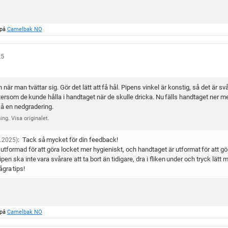
v
5
s
 på
Camelbak NO
t
j
ä
25
r
n
n när man tvättar sig. Gör det lätt att få hål. Pipens vinkel är konstig, så det är sv
o
ftersom de kunde hålla i handtaget när de skulle dricka. Nu fälls handtaget ner 
r
kså en nedgradering.
ng. Visa originalet.
:
Tack så mycket för din feedback!
.2025)
tformad för att göra locket mer hygieniskt, och handtaget är utformat för att göra
pen ska inte vara svårare att ta bort än tidigare, dra i fliken under och tryck lä
ågra tips!
 på
Camelbak NO