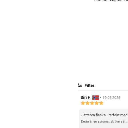
Filter
R
Siri H
•
R
19.06.2026
R
e
e
e
c
c
c
e
e
Jättebra flaska. Perfekt med 
R
e
n
n
n
e
Detta är en automatisk översättni
s
s
s
c