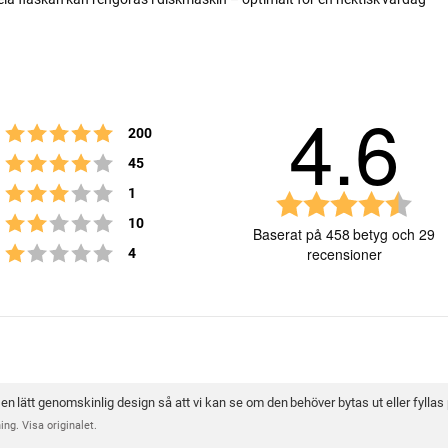
4.6
Betyg: 5 utav 5 stjärnor
röster
200
Betyg: 4 utav 5 stjärnor
röster
45
Betyg: 3 utav 5 stjärnor
röster
1
B
Betyg: 2 utav 5 stjärnor
röster
10
e
Baserat på 458 betyg och 29
t
Betyg: 1 utav 5 stjärnor
röster
4
recensioner
y
g
:
4
Betyg
Bilder
.
6
u
en lätt genomskinlig design så att vi kan se om den behöver bytas ut eller fyllas 
t
ng. Visa originalet.
a