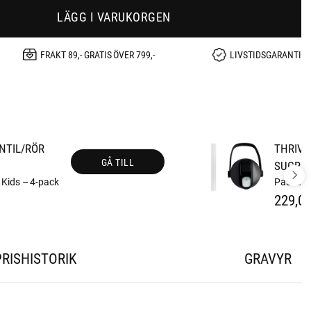
LÄGG I VARUKORGEN
FRAKT 89,- GRATIS ÖVER 799,-
LIVSTIDSGARANTI
ENTIL/RÖR
THRIVE
GÅ TILL
SUGRÖ
w Kids – 4-pack
Passar a
229,00
PRISHISTORIK
GRAVYR