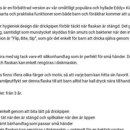
ds är en förbättrad version av vår omåttligt populära och hyllade Eddy+ K
rta och praktiska funktioner som både barn och föräldrar kommer att 
 hygienisk design där drickpipen förblir täckt när flaskan är stängd. Det g
ing, samtidigt som munstycket skyddas från smuts och bakterier när den i
n är ”Flip, Bite, Sip”, som gör det enkelt för barn att dricka själva genom 
bära med sig tack vare ett silikonhandtag som är perfekt för små händer.
och flaskan kan enkelt rengöras i diskmaskin.
s finns i flera olika färger och motiv, så att varje barn kan hitta sin favori
familjeutflykt ser denna flaska till att barn alltid har kall dryck nära till han
: från 3 år.
ck enkelt genom att bita lätt på drickpipen
 tät när den är stängd och spillsäker när den är öppen
kvämt bärhandtag som passar små händer
Hela flaskan kan rengöras i diskmaskin – optimalt för en hektisk vardag