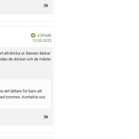
u
m
:
B
KÖPARE
e
K
k
12.05.2025
r
ö
ä
f
p
t
årt att dricka ur. Barnen älskar
a
d
d
medan de dricker och de måste
a
t
u
m
:
 det lättare för barn att
tt med tummen. Kontakta oss