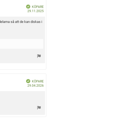
B
KÖPARE
e
K
k
29.11.2025
r
ö
ä
f
p
t
elarna så att de kan diskas i
a
d
d
a
t
u
m
:
B
KÖPARE
e
K
k
29.04.2026
r
ö
ä
f
p
t
a
d
d
a
t
u
m