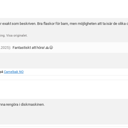
 exakt som beskriven. Bra flaskor för barn, men möjligheten att ta isär de olika d
ng. Visa originalet.
:
Fantastiskt att höra! 🙏😃
.2025)
 på
Camelbak NO
unna rengöra i diskmaskinen.