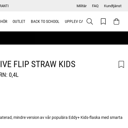
RANTI
Militär
FAQ
Kundtjänst
EHÖR
OUTLET
BACK TO SCHOOL
UPPLEV CAMELBAK
VE FLIP STRAW KIDS
N: 0,4L
daterad, mindre version av vår populära Eddy+ Kids-flaska med smarta