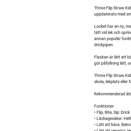
Thrive Flip Straw Ki
uppdaterats med sma
Locket har en ny, mer
tätt vid lek och spr
annan populär funktio
drickpipen.
Flaskan är lätt att 
gör påfyllning lätt, 
Thrive Flip Straw Kid
skola, lekplats eller 
Rekommenderad ålder
Funktioner:
• Flip, Bite, Sip: Dri
• Läckagesäker: Helt
• Lätt att bära: Be
• Lätt att rengöra: 