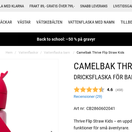
LA MED KLARNA
FRAKT 89,- GRATIS ÖVER 799,-
SNABB LEVERANS
LIVSTIDSGA
SÄCKAR
VÄSTAR
VÄTSKEBÄLTEN
VATTENFLASKA MED NAMN
TILLB
Back to school: –50 % på gravyr
Hem
Vattenflaskor
Vattenflaska barn
Camelbak Thrive Flip Straw Kids
CAMELBAK THRI
DRICKSFLASKA FÖR BAR
Snittbetyg:
4.6
(
röster:
458
)
Recensioner (
29
)
Art nr:
CB2860602041
Thrive Flip Straw Kids – en upp
funktioner för små äventyrare.