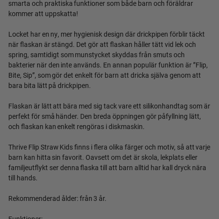
smarta och praktiska funktioner som både barn och föräldrar
kommer att uppskatta!
Locket har en ny, mer hygienisk design där drickpipen förblir täckt
när flaskan är stängd. Det gör att flaskan håller tätt vid lek och
spring, samtidigt som munstycket skyddas från smuts och
bakterier när den inte används. En annan populär funktion är ”Flip,
Bite, Sip”, som gör det enkelt för barn att dricka själva genom att
bara bita lätt på drickpipen.
Flaskan är lätt att bära med sig tack vare ett silikonhandtag som är
perfekt för små händer. Den breda öppningen gör påfyllning lätt,
och flaskan kan enkelt rengöras i diskmaskin.
Thrive Flip Straw Kids finns i flera olika färger och motiv, så att varje
barn kan hitta sin favorit. Oavsett om det är skola, lekplats eller
familjeutflykt ser denna flaska till att barn alltid har kall dryck nära
till hands.
Rekommenderad ålder: från 3 år.
Funktioner: