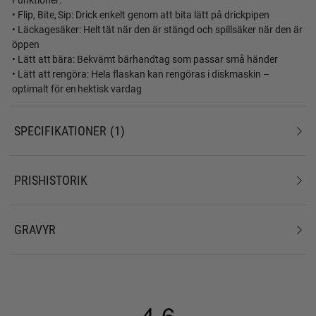
• Flip, Bite, Sip: Drick enkelt genom att bita lätt på drickpipen
• Läckagesäker: Helt tät när den är stängd och spillsäker när den är
öppen
• Lätt att bära: Bekvämt bärhandtag som passar små händer
• Lätt att rengöra: Hela flaskan kan rengöras i diskmaskin –
optimalt för en hektisk vardag
SPECIFIKATIONER
1
PRISHISTORIK
GRAVYR
4.6