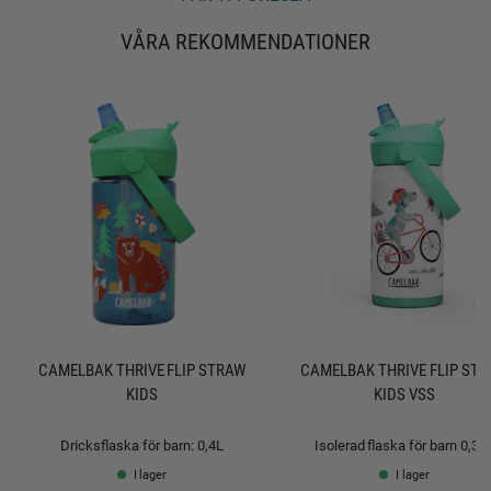
u
t
t
VÅRA REKOMMENDATIONER
:
a
v
5
s
t
j
ä
r
n
o
r
CAMELBAK THRIVE FLIP STRAW
CAMELBAK THRIVE FLIP ST
KIDS
KIDS VSS
Dricksflaska för barn: 0,4L
Isolerad flaska för barn 0,35
I lager
I lager