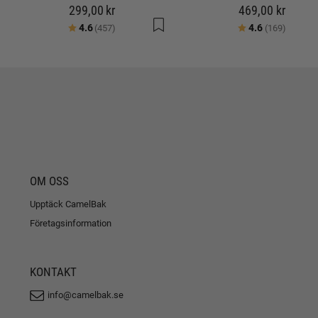
299,00 kr
469,00 kr
Betyg:
utav 5 stjärnor
Betyg:
utav 5 
4.6
4.6
(457)
(169)
OM OSS
Upptäck CamelBak
Företagsinformation
KONTAKT
info@camelbak.se