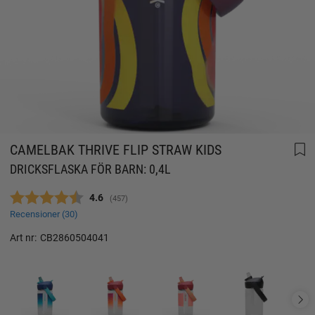
CAMELBAK THRIVE FLIP STRAW KIDS
DRICKSFLASKA FÖR BARN: 0,4L
Snittbetyg:
4.6
(
röster:
457
)
Recensioner (
30
)
Art nr:
CB2860504041