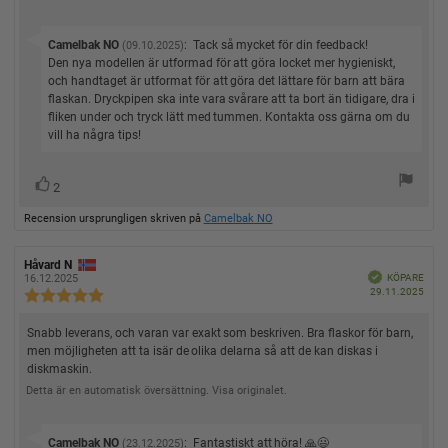
5
s
s
f
u
s
b
i
a
m
t
e
t
:
S
Camelbak NO
:
Tack så mycket för din feedback!
o
(09.10.2025)
j
t
t
v
Den nya modellen är utformad för att göra locket mer hygieniskt,
n
ä
y
a
a
och handtaget är utformat för att göra det lättare för barn att bära
r
r
g
s
e
r
flaskan. Dryckpipen ska inte vara svårare att ta bort än tidigare, dra i
n
:
t
:
o
2
a
fliken under och tryck lätt med tummen. Kontakta oss gärna om du
e
r
.
f
vill ha några tips!
0
x
r
u
å
t
t
r
R
2
n
:
a
ö
ö
:
v
Recension ursprungligen skriven på
Camelbak NO
s
s
5
t
s
t
t
(
R
Håvard N
R
a
j
B
e
e
KÖPARE
e
16.12.2025
e
u
k
K
ä
29.11.2025
c
c
R
r
r
ä
ö
e
e
r
f
e
p
t
)
p
n
n
a
n
c
d
R
Snabb leverans, och varan var exakt som beskriven. Bra flaskor för barn,
p
d
s
s
o
e
a
i
i
men möjligheten att ta isär de olika delarna så att de kan diskas i
e
r
n
t
o
o
diskmaskin.
s
c
u
n
n
m
i
s
Detta är en automatisk översättning. Visa originalet.
s
e
:
f
d
o
n
ö
a
n
r
t
s
s
S
Camelbak NO
:
Fantastiskt att höra! 🙏😃
(23.12.2025)
f
u