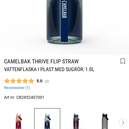
CAMELBAK THRIVE FLIP STRAW
VATTENFLASKA I PLAST MED SUGRÖR: 1.0L
Snittbetyg:
5.0
(
röster:
2
)
Recensioner (
1
)
Art nr:
CB2852407001