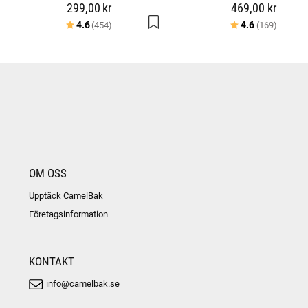
299,00 kr
469,00 kr
Betyg:
utav 5 stjärnor
Betyg:
utav 5 
4.6
4.6
(454)
(169)
OM OSS
Upptäck CamelBak
Företagsinformation
KONTAKT
info@camelbak.se