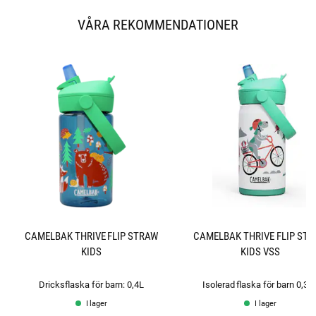
:
a
VÅRA REKOMMENDATIONER
v
5
s
t
j
ä
r
n
o
r
CAMELBAK THRIVE FLIP STRAW
CAMELBAK THRIVE FLIP ST
KIDS
KIDS VSS
Dricksflaska för barn: 0,4L
Isolerad flaska för barn 0,35
I lager
I lager