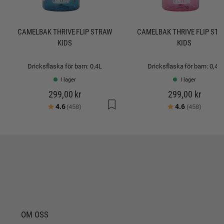
CAMELBAK THRIVE FLIP STRAW
CAMELBAK THRIVE FLIP ST
KIDS
KIDS
Dricksflaska för barn: 0,4L
Dricksflaska för barn: 0,4L
I lager
I lager
299,00 kr
299,00 kr
Betyg:
utav 5 stjärnor
Betyg:
utav 5 
4.6
4.6
(458)
(458)
OM OSS