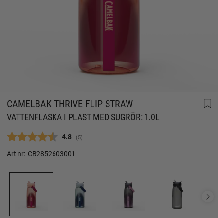
CAMELBAK THRIVE FLIP STRAW
VATTENFLASKA I PLAST MED SUGRÖR: 1.0L
Snittbetyg:
4.8
(
röster:
5
)
Art nr:
CB2852603001