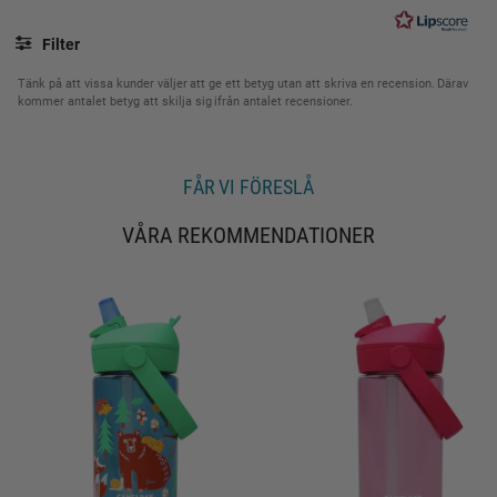
8
u
Filter
t
Betyg
Bilder
a
Tänk på att vissa kunder väljer att ge ett betyg utan att skriva en recension. Därav
kommer antalet betyg att skilja sig ifrån antalet recensioner.
v
5
s
t
FÅR VI FÖRESLÅ
j
ä
VÅRA REKOMMENDATIONER
r
n
o
r