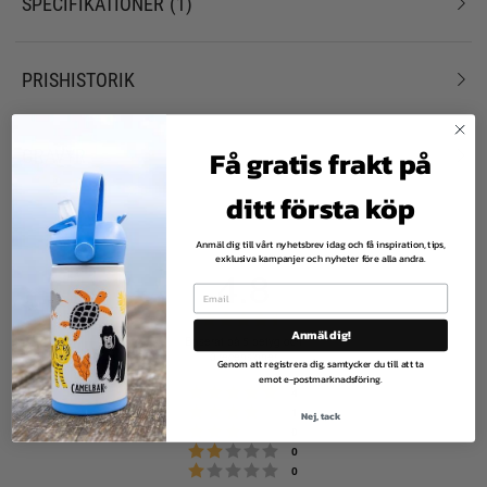
SPECIFIKATIONER
1
PRISHISTORIK
GRAVYR
Få gratis frakt på
ditt första köp
Anmäl dig till vårt nyhetsbrev idag och få inspiration, tips,
exklusiva kampanjer och nyheter före alla andra.
4.8
B
Anmäl dig!
e
Baserat på 5 betyg och
0 recensioner
t
Genom att registrera dig, samtycker du till att ta
emot e-postmarknadsföring.
y
Betyg: 5 utav 5 stjärnor
röster
4
g
Betyg: 4 utav 5 stjärnor
röster
1
Nej, tack
Betyg: 3 utav 5 stjärnor
:
röster
0
Betyg: 2 utav 5 stjärnor
röster
0
4
Betyg: 1 utav 5 stjärnor
röster
0
.