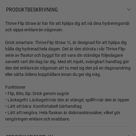
PRODUKTBESKRIVNING
Thrive Flip Straw är här för att hjälpa dig att nå dina hydreringsmål
och sippa enklare än någonsin.
Drick smartare. Thrive Flip Straw 1L är designad för att hjälpa dig
hålla dig hydrerad hela dagen. Det är den största i vår Thrive Flip-
serie av flaskor och byggd för att vara din ständiga följeslagare
oavsett vart din dag tar dig. Med ett mjukt, svängbart handtag gör
den det enklare än någonsin att ta med sig den på en dagsvandring
eller sätta i bilens kopphållare innan du ger dig iväg.
Funktioner
• Flip, Bite, Sip: Drick genom sugrör
• Läckagefri: Läckagefri när den är stängd, spillfri när den är öppen
• Lätt att bära: Komfortabelt bärhandtag
• Lätt att rengöra: Hela flaskan är diskmaskinssäker, vilket gör
rengöringen enklare och snabbare.