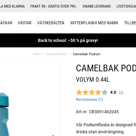
LA MED KLARNA
FRAKT 89,- GRATIS ÖVER 799,-
SNABB LEVERANS
LIVSTIDSGA
SÄCKAR
VÄSTAR
VÄTSKEBÄLTEN
VATTENFLASKA MED NAMN
TILLB
Back to school: –50 % på gravyr
Hem
Vattenflaskor
Camelbak Podium
CAMELBAK PO
VOLYM 0.44L
Snittbetyg:
4.0
(
röster:
2
)
Recensioner (
1
)
Art nr:
CB3091402045
Vår Podiumflaska är designad för
dricka utan ansträngning.