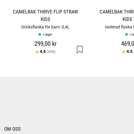
CAMELBAK THRIVE FLIP STRAW
CAMELBAK THRI
KIDS
KIDS
Dricksflaska för barn: 0,4L
Isolerad flaska 
I lager
I l
299,00 kr
469,0
Betyg:
utav 5 stjärnor
Betyg
4.6
4.5
(458)
OM OSS