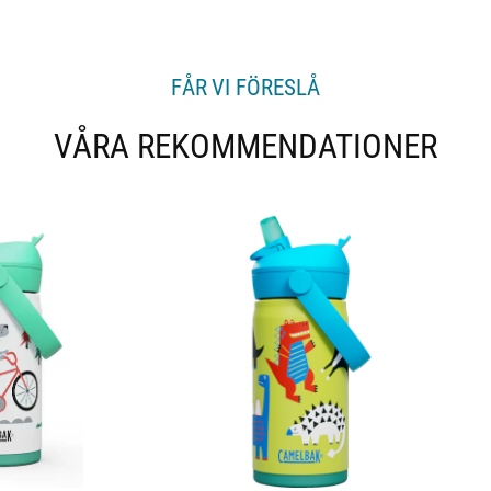
n
o
r
FÅR VI FÖRESLÅ
VÅRA REKOMMENDATIONER