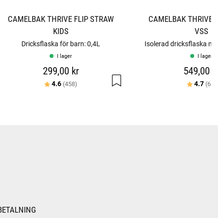
CAMELBAK THRIVE FLIP STRAW
CAMELBAK THRIVE F
KIDS
VSS
Dricksflaska för barn: 0,4L
Isolerad dricksflaska me
I lager
I lager
299,00 kr
549,00 k
Betyg:
utav 5 stjärnor
Betyg:
4.6
4.7
(458)
(64)
BETALNING