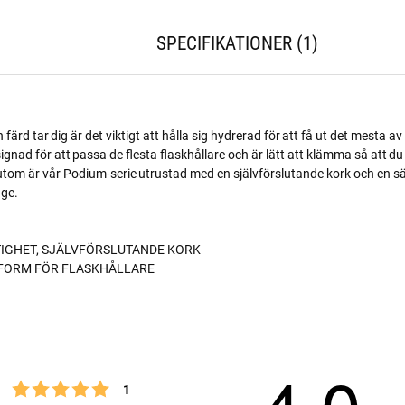
SPECIFIKATIONER
1
 färd tar dig är det viktigt att hålla sig hydrerad för att få ut det mesta av
gnad för att passa de flesta flaskhållare och är lätt att klämma så att du
tom är vår Podium-serie utrustad med en självförslutande kork och en sä
age.
TIGHET, SJÄLVFÖRSLUTANDE KORK
SFORM FÖR FLASKHÅLLARE
Betyg: 5 utav 5 stjärnor
röster
1