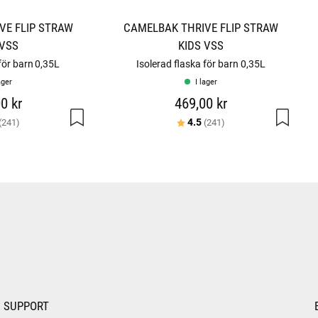
VE FLIP STRAW
CAMELBAK THRIVE FLIP STRAW
 VSS
KIDS VSS
för barn 0,35L
Isolerad flaska för barn 0,35L
ager
I lager
0 kr
469,00 kr
:
utav 5 stjärnor
Betyg:
utav 5 stjärnor
4.5
(241)
(241)
SUPPORT