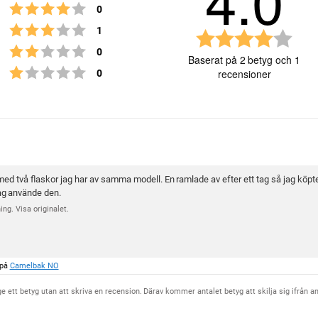
4.0
Betyg: 4 utav 5 stjärnor
röster
0
Betyg: 3 utav 5 stjärnor
röster
1
B
Betyg: 2 utav 5 stjärnor
röster
0
e
Baserat på 2 betyg och 1
t
Betyg: 1 utav 5 stjärnor
röster
0
recensioner
y
g
:
4
Betyg
Bilder
.
0
u
 med två flaskor jag har av samma modell. En ramlade av efter ett tag så jag köp
t
ag använde den.
a
ng. Visa originalet.
v
5
s
t
 på
Camelbak NO
j
ä
ge ett betyg utan att skriva en recension. Därav kommer antalet betyg att skilja sig ifrån a
r