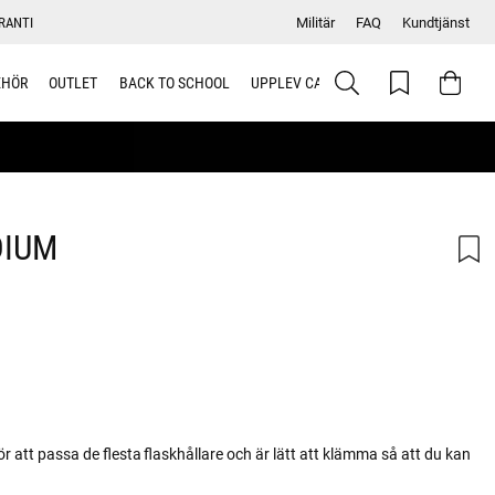
RANTI
Militär
FAQ
Kundtjänst
EHÖR
OUTLET
BACK TO SCHOOL
UPPLEV CAMELBAK
DIUM
 att passa de flesta flaskhållare och är lätt att klämma så att du kan