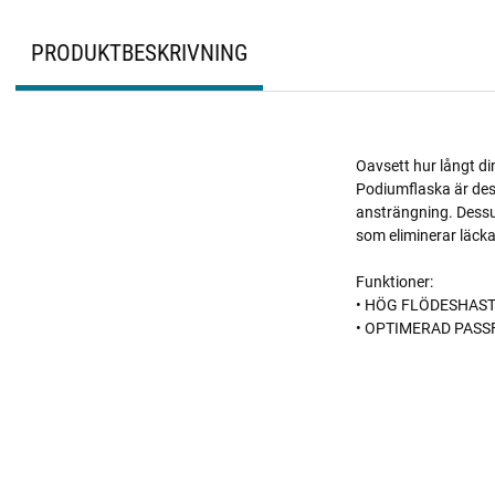
PRODUKTBESKRIVNING
Oavsett hur långt din
Podiumflaska är desi
ansträngning. Dessu
som eliminerar läck
Funktioner:
• HÖG FLÖDESHAS
• OPTIMERAD PAS