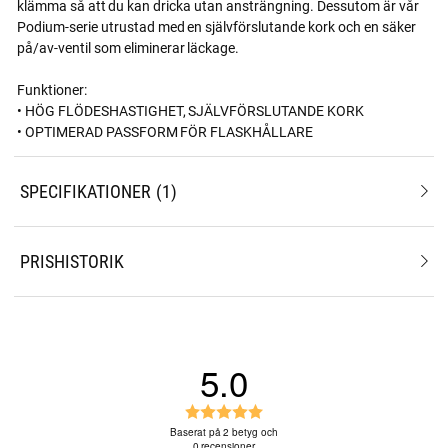
klämma så att du kan dricka utan ansträngning. Dessutom är vår
Podium-serie utrustad med en självförslutande kork och en säker
på/av-ventil som eliminerar läckage.
Funktioner:
• HÖG FLÖDESHASTIGHET, SJÄLVFÖRSLUTANDE KORK
• OPTIMERAD PASSFORM FÖR FLASKHÅLLARE
SPECIFIKATIONER
1
PRISHISTORIK
5.0
B
e
Baserat på 2 betyg och
0 recensioner