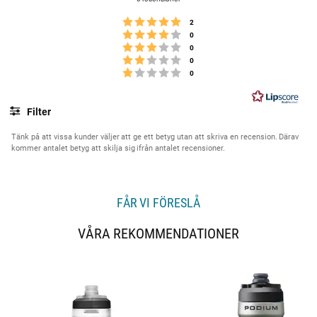
t
y
Betyg: 5 utav 5 stjärnor
röster
2
g
Betyg: 4 utav 5 stjärnor
röster
0
Betyg: 3 utav 5 stjärnor
:
röster
0
Betyg: 2 utav 5 stjärnor
röster
0
5
Betyg: 1 utav 5 stjärnor
röster
0
.
0
u
Filter
t
Betyg
Bilder
a
Tänk på att vissa kunder väljer att ge ett betyg utan att skriva en recension. Därav
kommer antalet betyg att skilja sig ifrån antalet recensioner.
v
5
s
t
FÅR VI FÖRESLÅ
j
ä
VÅRA REKOMMENDATIONER
r
n
o
r