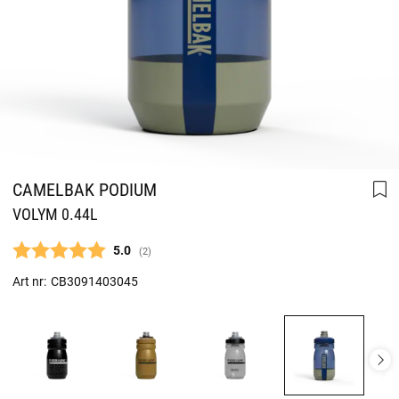
CAMELBAK PODIUM
VOLYM 0.44L
Snittbetyg:
5.0
(
röster:
2
)
Art nr:
CB3091403045