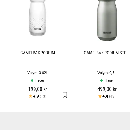
CAMELBAK PODIUM
CAMELBAK PODIUM STEE
Volym: 0,62L
Volym: 0,5L
I lager
I lager
199,00 kr
499,00 kr
Betyg:
utav 5 stjärnor
Betyg:
utav 5 s
4.9
4.4
(13)
(43)