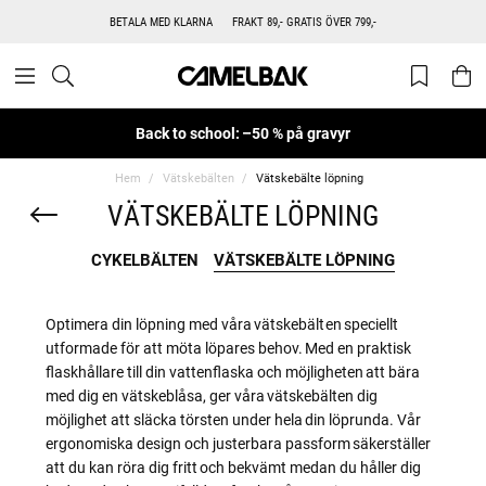
BETALA MED KLARNA
FRAKT 89,- GRATIS ÖVER 799,-
Back to school: –50 % på gravyr
Hem
Vätskebälten
Vätskebälte löpning
VÄTSKEBÄLTE LÖPNING
CYKELBÄLTEN
VÄTSKEBÄLTE LÖPNING
Optimera din löpning med våra vätskebälten speciellt
utformade för att möta löpares behov. Med en praktisk
flaskhållare till din vattenflaska och möjligheten att bära
med dig en vätskeblåsa, ger våra vätskebälten dig
möjlighet att släcka törsten under hela din löprunda. Vår
ergonomiska design och justerbara passform säkerställer
att du kan röra dig fritt och bekvämt medan du håller dig