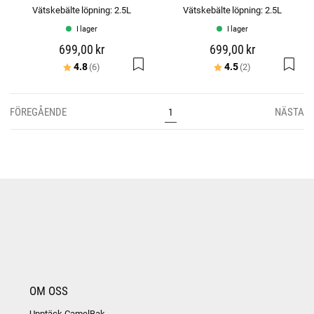
Vätskebälte löpning: 2.5L
Vätskebälte löpning: 2.5L
I lager
I lager
699,00 kr
699,00 kr
Betyg:
utav 5 stjärnor
Betyg:
utav 5 stjärno
4.8
4.5
(6)
(2)
FÖREGÅENDE
NÄSTA
1
OM OSS
Upptäck CamelBak