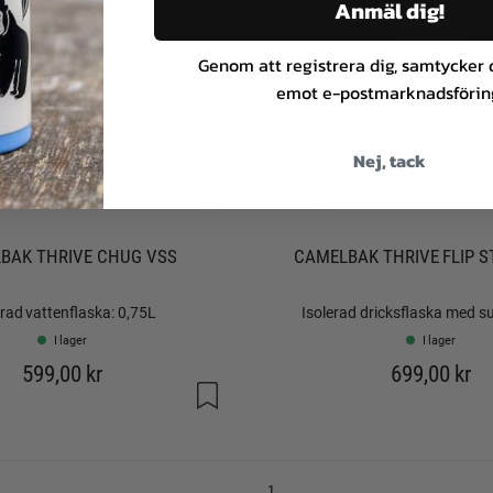
Anmäl dig!
Genom att registrera dig, samtycker du
emot e-postmarknadsförin
Nej, tack
BAK THRIVE CHUG VSS
CAMELBAK THRIVE FLIP 
erad vattenflaska: 0,75L
Isolerad dricksflaska med su
I lager
I lager
599,00 kr
699,00 kr
1