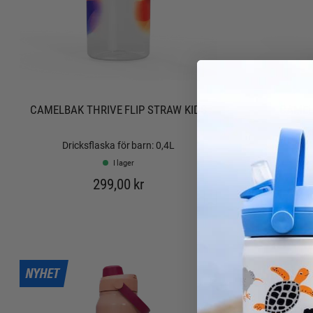
CAMELBAK THRIVE FLIP STRAW KIDS
CAMEL
Dricksflaska för barn: 0,4L
Isol
I lager
299,00 kr