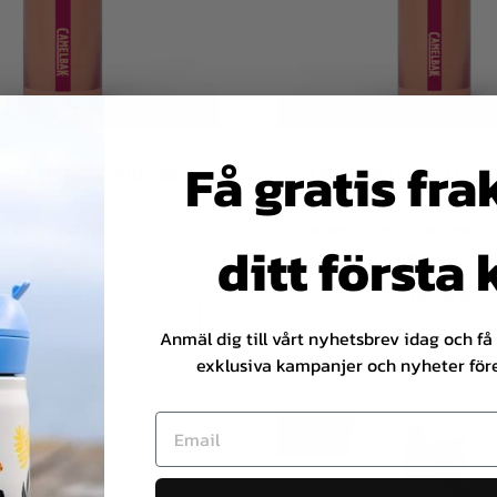
Få gratis fra
BAK THRIVE CHUG VSS
CAMELBAK THRIVE FLIP 
erad dricksflaska: 0.6L
Isolerad dricksflaska med su
ditt första
I lager
I lager
549,00 kr
549,00 kr
Anmäl dig till vårt nyhetsbrev idag och få i
exklusiva kampanjer och nyheter före