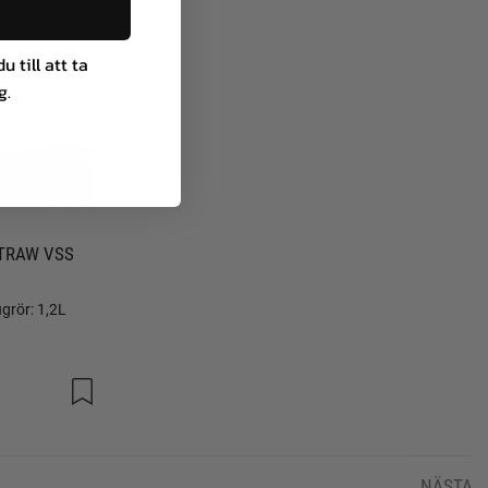
 till att ta
g.
STRAW VSS
grör: 1,2L
NÄSTA