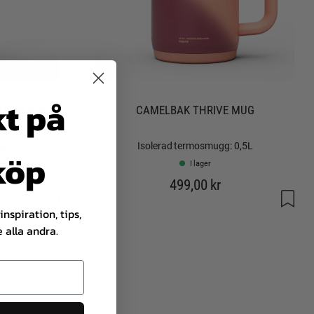
kt på
STRAW VSS
CAMELBAK THRIVE MUG
grör: 0,6L
Isolerad termosmugg: 0,5L
 köp
I lager
499,00 kr
nspiration, tips,
 alla andra.