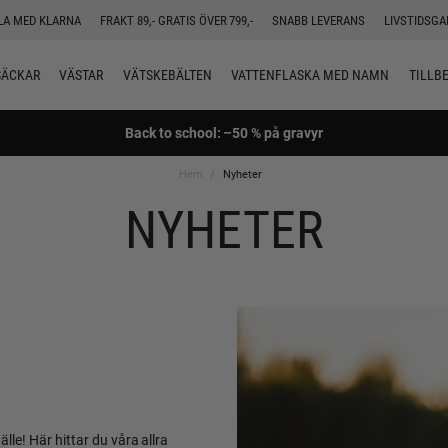
LA MED KLARNA
FRAKT 89,- GRATIS ÖVER 799,-
SNABB LEVERANS
LIVSTIDSGA
SÄCKAR
VÄSTAR
VÄTSKEBÄLTEN
VATTENFLASKA MED NAMN
TILLB
Back to school: –50 % på gravyr
Hem
Nyheter
NYHETER
le! Här hittar du våra allra