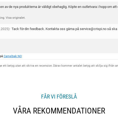
 av de nya produkterna är väldigt obehaglig. Köpte en outletvara i hopp om att 
ng. Visa originalet.
:
Tack för din feedback. Kontakta oss gärna på service@crispi.no så ska
.2025)
 på
Camelbak NO
ge ett betyg utan att skriva en recension. Därav kommer antalet betyg att skilja sig ifrån a
FÅR VI FÖRESLÅ
VÅRA REKOMMENDATIONER