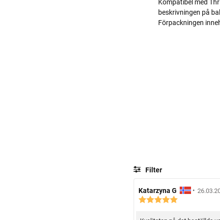
Kompatibel med Thrive
beskrivningen på ba
Förpackningen innehål
Filter
R
Katarzyna G
•
R
26.03.2
R
e
e
e
c
c
c
e
e