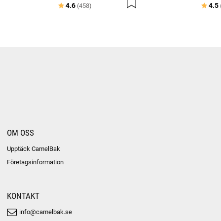
Betyg:
utav 5 stjärnor
Betyg
4.6
4.5
(458)
OM OSS
Upptäck CamelBak
Företagsinformation
KONTAKT
info@camelbak.se