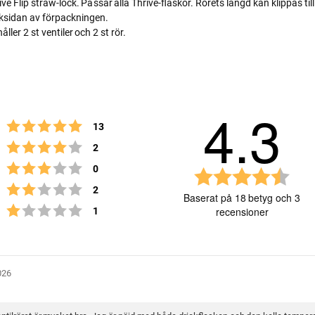
 Flip straw-lock. Passar alla Thrive-flaskor. Rörets längd kan klippas till
ksidan av förpackningen.
ler 2 st ventiler och 2 st rör.
4.3
Betyg: 5 utav 5 stjärnor
röster
13
Betyg: 4 utav 5 stjärnor
röster
2
Betyg: 3 utav 5 stjärnor
röster
0
B
Betyg: 2 utav 5 stjärnor
röster
2
e
Baserat på 18 betyg och 3
t
Betyg: 1 utav 5 stjärnor
röster
1
recensioner
y
g
:
4
Betyg
Bilder
026
.
3
u