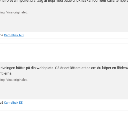
entilröret är mycket bra. Jag är nöjd med både drickflaskan och den kalla temper
t
a
ng. Visa originalet.
v
5
s
t
 på
Camelbak NO
j
ä
r
n
o
ivningen bättre på din webbplats. Så är det lättare att se om du köper en flödesven
r
tilerna.
ng. Visa originalet.
 på
Camelbak DK