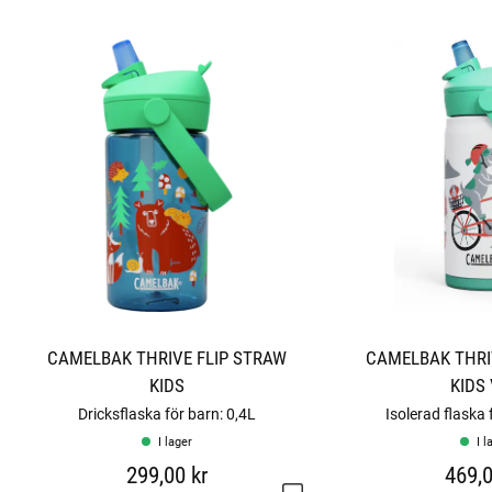
o
r
CAMELBAK THRIVE FLIP STRAW
CAMELBAK THRI
KIDS
KIDS
Dricksflaska för barn: 0,4L
Isolerad flaska 
I lager
I l
299,00 kr
469,0