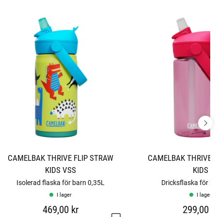
CAMELBAK THRIVE FLIP STRAW
CAMELBAK THRIVE F
KIDS VSS
KIDS
Isolerad flaska för barn 0,35L
Dricksflaska för ba
I lager
I lager
469,00 kr
299,00 k