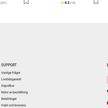
:
utav 5 stjärnor
Betyg:
utav 5 stjärnor
4.3
(241)
(18)
SUPPORT
Vanliga frågor
Livstidsgaranti
Köpvillkor
Retur av beställning
Betalningar
Frakt och leverans