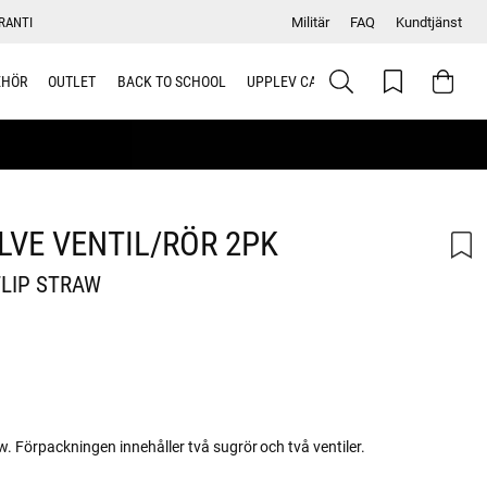
RANTI
Militär
FAQ
Kundtjänst
EHÖR
OUTLET
BACK TO SCHOOL
UPPLEV CAMELBAK
ALVE VENTIL/RÖR 2PK
FLIP STRAW
aw. Förpackningen innehåller två sugrör och två ventiler.