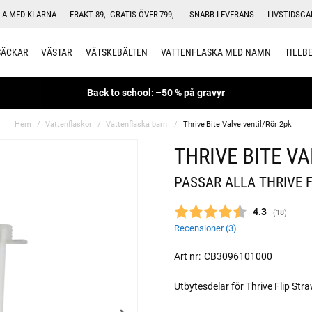
LA MED KLARNA
FRAKT 89,- GRATIS ÖVER 799,-
SNABB LEVERANS
LIVSTIDSGA
SÄCKAR
VÄSTAR
VÄTSKEBÄLTEN
VATTENFLASKA MED NAMN
TILLB
Back to school: –50 % på gravyr
Hem
Vattenflaskor
Vattenflaska barn
Thrive Bite Valve ventil/Rör 2pk
THRIVE BITE V
PASSAR ALLA THRIVE 
Snittbetyg:
4.3
(
röster:
18
)
Recensioner (
3
)
Art nr:
CB3096101000
Utbytesdelar för Thrive Flip Str