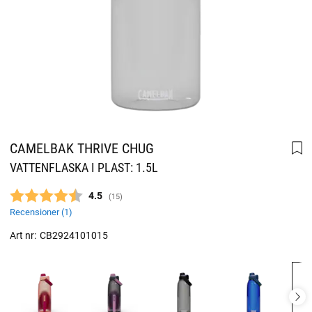
CAMELBAK THRIVE CHUG
VATTENFLASKA I PLAST: 1.5L
Snittbetyg:
4.5
(
röster:
15
)
Recensioner (
1
)
Art nr:
CB2924101015