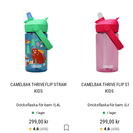
s
t
j
ä
r
n
o
r
CAMELBAK THRIVE FLIP STRAW
CAMELBAK THRIVE FLIP ST
KIDS
KIDS
Dricksflaska för barn: 0,4L
Dricksflaska för barn: 0,4L
I lager
I lager
299,00 kr
299,00 kr
Betyg:
utav 5 stjärnor
Betyg:
utav 5 
4.6
4.6
(458)
(458)