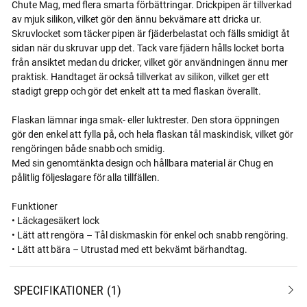
Chute Mag, med flera smarta förbättringar. Drickpipen är tillverkad
av mjuk silikon, vilket gör den ännu bekvämare att dricka ur.
Skruvlocket som täcker pipen är fjäderbelastat och fälls smidigt åt
sidan när du skruvar upp det. Tack vare fjädern hålls locket borta
från ansiktet medan du dricker, vilket gör användningen ännu mer
praktisk. Handtaget är också tillverkat av silikon, vilket ger ett
stadigt grepp och gör det enkelt att ta med flaskan överallt.
Flaskan lämnar inga smak- eller luktrester. Den stora öppningen
gör den enkel att fylla på, och hela flaskan tål maskindisk, vilket gör
rengöringen både snabb och smidig.
Med sin genomtänkta design och hållbara material är Chug en
pålitlig följeslagare för alla tillfällen.
Funktioner
• Läckagesäkert lock
• Lätt att rengöra – Tål diskmaskin för enkel och snabb rengöring.
• Lätt att bära – Utrustad med ett bekvämt bärhandtag.
SPECIFIKATIONER
1