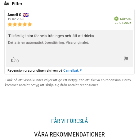
u
Filter
t
Betyg
Bilder
a
R
Anneli S
R
B
e
e
KÖPARE
19.02.2026
v
e
k
K
29.01.2026
c
c
R
r
ä
5
ö
e
e
f
e
t
p
n
n
a
s
c
d
R
Tillräckligt stor för hela träningen och lätt att dricka
d
s
s
e
t
a
i
i
e
Detta är en automatisk översättning. Visa originalet.
n
t
o
o
j
s
c
u
n
n
ä
m
i
s
s
e
:
f
d
o
r
r
R
0
n
ö
a
n
ö
n
r
ö
t
s
s
Recension ursprungligen skriven på
Camelbak FI
f
u
s
o
s
b
i
a
m
t
e
r
t
t
:
Tänk på att vissa kunder väljer att ge ett betyg utan att skriva en recension. Därav
o
t
(
t
kommer antalet betyg att skilja sig ifrån antalet recensioner.
a
n
y
a
e
r
u
g
s
r
e
:
p
t
)
:
5
p
e
.
0
x
u
FÅR VI FÖRESLÅ
t
t
:
a
VÅRA REKOMMENDATIONER
v
5