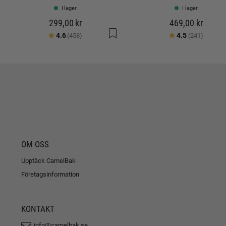
I lager
I lager
299,00 kr
469,00 kr
Betyg:
utav 5 stjärnor
Betyg:
utav 5 
4.6
4.5
(458)
(241)
OM OSS
Upptäck CamelBak
Företagsinformation
KONTAKT
info@camelbak.se