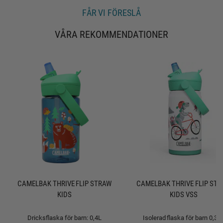
:
a
v
FÅR VI FÖRESLÅ
5
s
VÅRA REKOMMENDATIONER
t
j
ä
r
n
o
r
CAMELBAK THRIVE FLIP STRAW
CAMELBAK THRIVE FLIP ST
KIDS
KIDS VSS
Dricksflaska för barn: 0,4L
Isolerad flaska för barn 0,35