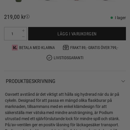
219,00 kr
I lager
LÄGG I VARUKORGEN
BETALA MED KLARNA
FRAKT 89,- GRATIS ÖVER 799,-
LIVSTIDSGARANTI
PRODUKTBESKRIVNING
Oavsett avstånd är det viktigt att hålla sig hydrerad när du är på
cykeln. Designad för att passa en mängd olika flaskburar på
marknaden, tillsammans med en enkel klämdesign för att
säkerställa mer vätska med mindre ansträngning, är Podium
utrustad med ett självförslutande lock för mindre spill och stänk.
På/av-ventilen ger en positiv låsning för läckagesäker transport.