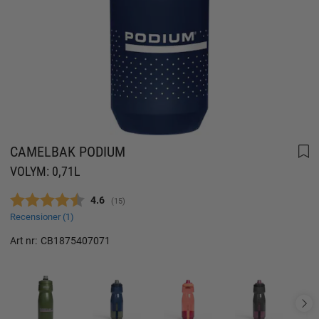
CAMELBAK PODIUM
VOLYM: 0,71L
Snittbetyg:
4.6
(
röster:
15
)
Recensioner (
1
)
Art nr:
CB1875407071