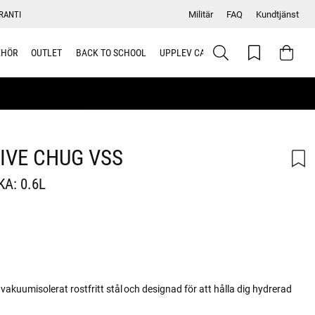
RANTI
Militär
FAQ
Kundtjänst
EHÖR
OUTLET
BACK TO SCHOOL
UPPLEV CAMELBAK
IVE CHUG VSS
A: 0.6L
 vakuumisolerat rostfritt stål och designad för att hålla dig hydrerad