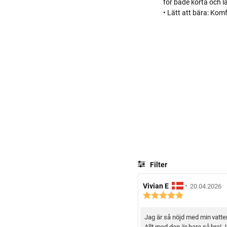
för både korta och l
• Lätt att bära: Ko
Filter
R
Vivian E
•
R
20.04.2026
R
e
e
e
c
c
c
e
e
Jag är så nöjd med min vattenf
R
e
n
n
Allt med den är bara så bra! 
n