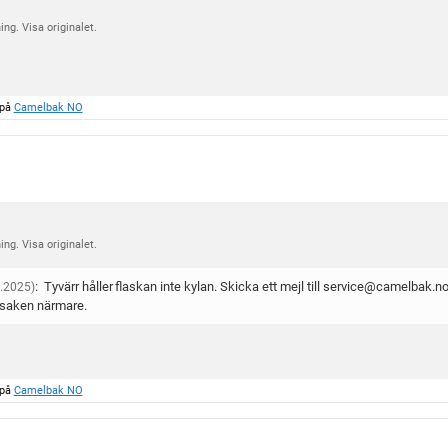
ng. Visa originalet.
 på
Camelbak NO
ng. Visa originalet.
:
Tyvärr håller flaskan inte kylan. Skicka ett mejl till service@camelbak.n
.2025)
 saken närmare.
 på
Camelbak NO