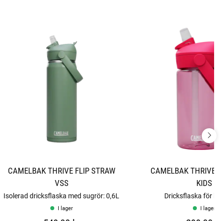
CAMELBAK THRIVE FLIP STRAW
CAMELBAK THRIVE F
VSS
KIDS
Isolerad dricksflaska med sugrör: 0,6L
Dricksflaska för ba
I lager
I lager