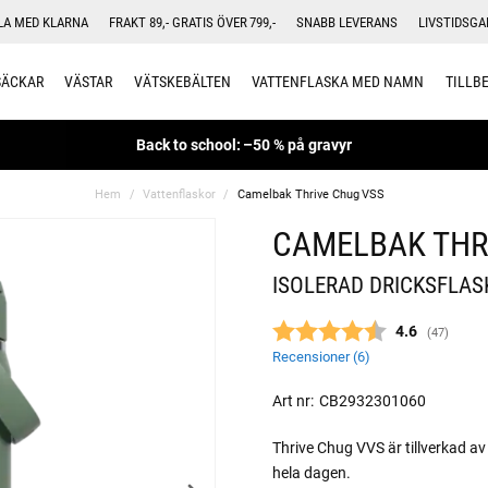
LA MED KLARNA
FRAKT 89,- GRATIS ÖVER 799,-
SNABB LEVERANS
LIVSTIDSGA
SÄCKAR
VÄSTAR
VÄTSKEBÄLTEN
VATTENFLASKA MED NAMN
TILLB
Back to school: –50 % på gravyr
Hem
Vattenflaskor
Camelbak Thrive Chug VSS
CAMELBAK THR
ISOLERAD DRICKSFLASK
Snittbetyg:
4.6
(
röster:
47
)
Recensioner (
6
)
Art nr:
CB2932301060
Thrive Chug VVS är tillverkad av
hela dagen.