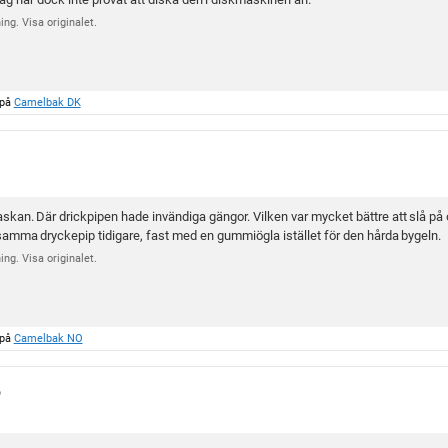
a
ng. Visa originalet.
v
5
s
t
 på
Camelbak DK
j
ä
r
n
o
askan. Där drickpipen hade invändiga gängor. Vilken var mycket bättre att slå på 
r
amma dryckepip tidigare, fast med en gummiögla istället för den hårda bygeln.
ng. Visa originalet.
 på
Camelbak NO
6