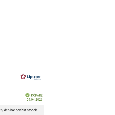
B
KÖPARE
e
K
k
09.04.2026
r
ö
ä
f
p
t
en, den har perfekt storlek.
a
d
d