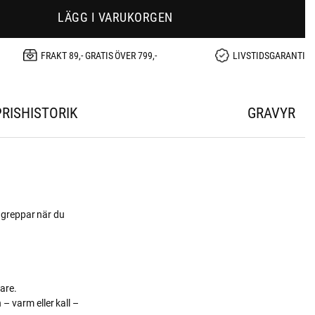
LÄGG I VARUKORGEN
FRAKT 89,- GRATIS ÖVER 799,-
LIVSTIDSGARANTI
PRISHISTORIK
GRAVYR
u greppar när du
are.
– varm eller kall –