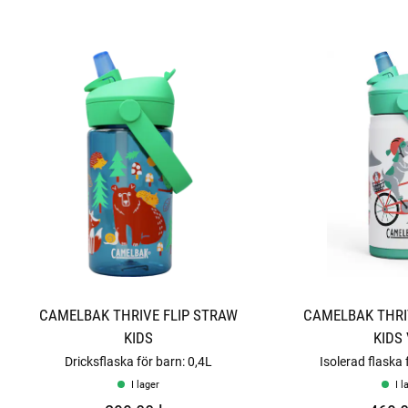
r
n
o
r
CAMELBAK THRIVE FLIP STRAW
CAMELBAK THRI
KIDS
KIDS
Dricksflaska för barn: 0,4L
Isolerad flaska 
I lager
I l