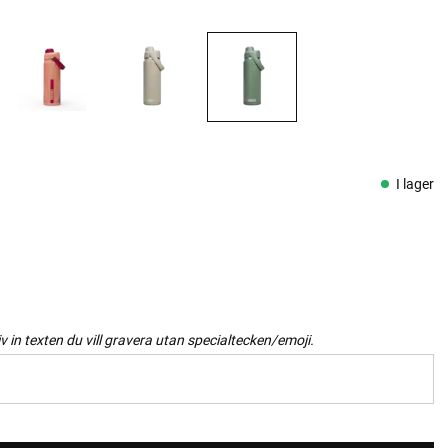
I lager
iv in texten du vill gravera utan specialtecken/emoji.