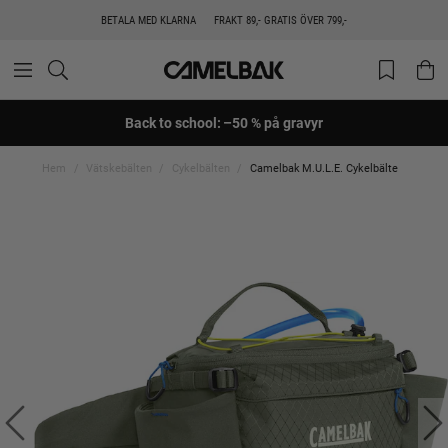
BETALA MED KLARNA
FRAKT 89,- GRATIS ÖVER 799,-
Back to school: –50 % på gravyr
Hem
Vätskebälten
Cykelbälten
Camelbak M.U.L.E. Cykelbälte