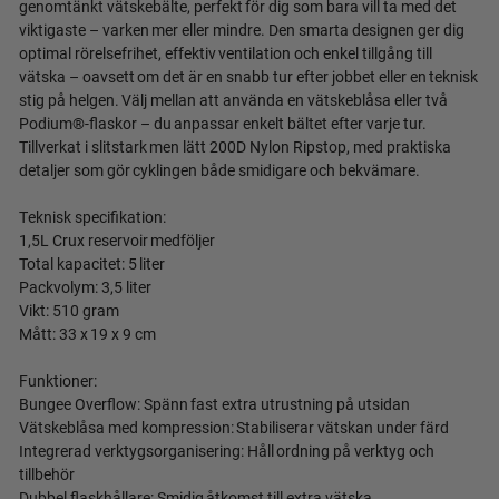
genomtänkt vätskebälte, perfekt för dig som bara vill ta med det
viktigaste – varken mer eller mindre. Den smarta designen ger dig
optimal rörelsefrihet, effektiv ventilation och enkel tillgång till
vätska – oavsett om det är en snabb tur efter jobbet eller en teknisk
stig på helgen. Välj mellan att använda en vätskeblåsa eller två
Podium®-flaskor – du anpassar enkelt bältet efter varje tur.
Tillverkat i slitstark men lätt 200D Nylon Ripstop, med praktiska
detaljer som gör cyklingen både smidigare och bekvämare.
Teknisk specifikation:
1,5L Crux reservoir medföljer
Total kapacitet: 5 liter
Packvolym: 3,5 liter
Vikt: 510 gram
Mått: 33 x 19 x 9 cm
Funktioner:
Bungee Overflow: Spänn fast extra utrustning på utsidan
Vätskeblåsa med kompression: Stabiliserar vätskan under färd
Integrerad verktygsorganisering: Håll ordning på verktyg och
tillbehör
Dubbel flaskhållare: Smidig åtkomst till extra vätska