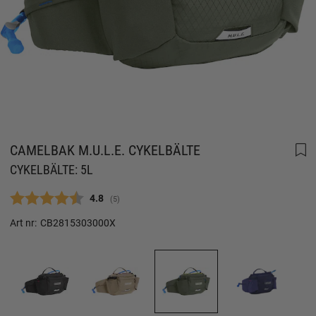
CAMELBAK M.U.L.E. CYKELBÄLTE
CYKELBÄLTE: 5L
Snittbetyg:
4.8
(
röster:
5
)
Art nr:
CB2815303000X