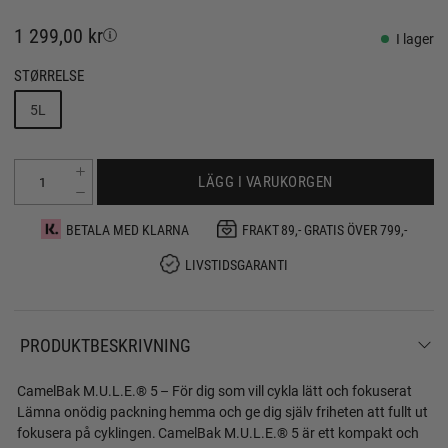
1 299,00 kr
I lager
STØRRELSE
5L
LÄGG I VARUKORGEN
BETALA MED KLARNA
FRAKT 89,- GRATIS ÖVER 799,-
LIVSTIDSGARANTI
PRODUKTBESKRIVNING
CamelBak M.U.L.E.® 5 – För dig som vill cykla lätt och fokuserat
Lämna onödig packning hemma och ge dig själv friheten att fullt ut
fokusera på cyklingen. CamelBak M.U.L.E.® 5 är ett kompakt och