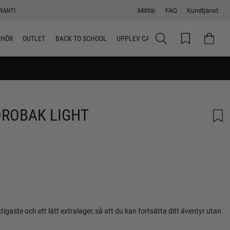
RANTI
Militär
FAQ
Kundtjänst
EHÖR
OUTLET
BACK TO SCHOOL
UPPLEV CAMELBAK
ROBAK LIGHT
gaste och ett lätt extralager, så att du kan fortsätta ditt äventyr utan