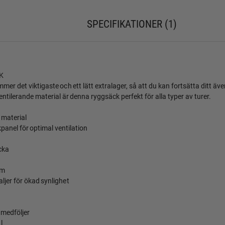
SPECIFIKATIONER
1
K
er det viktigaste och ett lätt extralager, så att du kan fortsätta ditt ä
ntilerande material är denna ryggsäck perfekt för alla typer av turer.
t material
anel för optimal ventilation
cka
em
ljer för ökad synlighet
 medföljer
l