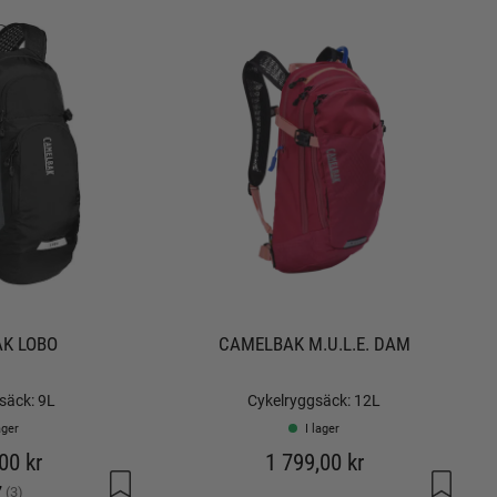
K LOBO
CAMELBAK M.U.L.E. DAM
säck: 9L
Cykelryggsäck: 12L
ager
I lager
00 kr
1 799,00 kr
g:
utav 5 stjärnor
7
(3)