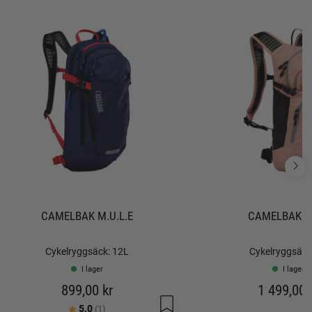
CAMELBAK M.U.L.E
CAMELBAK L
Cykelryggsäck: 12L
Cykelryggsäck
I lager
I lager
899,00 kr
1 499,00 
Betyg:
utav 5 stjärnor
5.0
(1)