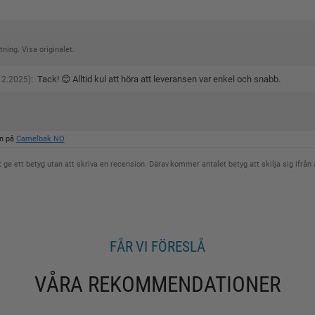
ning. Visa originalet.
:
Tack! 😊 Alltid kul att höra att leveransen var enkel och snabb.
12.2025)
en på
Camelbak NO
t ge ett betyg utan att skriva en recension. Därav kommer antalet betyg att skilja sig ifrån 
FÅR VI FÖRESLÅ
VÅRA REKOMMENDATIONER