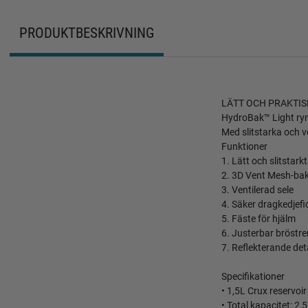
PRODUKTBESKRIVNING
LÄTT OCH PRAKTIS
HydroBak™ Light rymm
Med slitstarka och ve
Funktioner
1. Lätt och slitstark
2. 3D Vent Mesh-bakp
3. Ventilerad sele
4. Säker dragkedjefi
5. Fäste för hjälm
6. Justerbar bröstr
7. Reflekterande deta
Specifikationer
• 1,5L Crux reservoir
• Total kapacitet: 2,5 