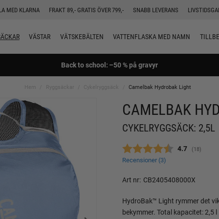
LA MED KLARNA
FRAKT 89,- GRATIS ÖVER 799,-
SNABB LEVERANS
LIVSTIDSGA
SÄCKAR
VÄSTAR
VÄTSKEBÄLTEN
VATTENFLASKA MED NAMN
TILLB
Back to school: –50 % på gravyr
Hem
Ryggsäckar
Cykelryggsäck
Camelbak Hydrobak Light
CAMELBAK HYD
CYKELRYGGSÄCK: 2,5L
Snittbetyg:
4.7
(
röster:
18
)
Recensioner (
3
)
Art nr:
CB2405408000X
HydroBak™ Light rymmer det vikti
bekymmer. Total kapacitet: 2,5 l