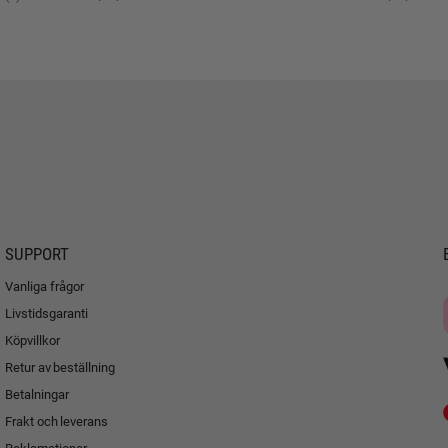
SUPPORT
Vanliga frågor
Livstidsgaranti
Köpvillkor
Retur av beställning
Betalningar
Frakt och leverans
Reklamationer