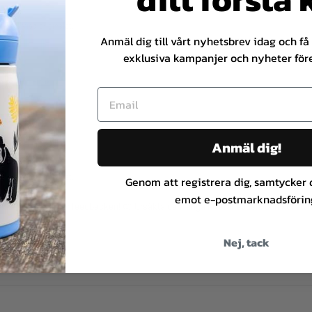
u
t
ning. Visa originalet.
a
Anmäl dig till vårt nyhetsbrev idag och få i
v
exklusiva kampanjer och nyheter före
5
s
en på
Camelbak NO
t
j
ä
r
Anmäl dig!
n
s allt ok.
o
r
ning. Visa originalet.
Genom att registrera dig, samtycker du
emot e-postmarknadsförin
:
Tack för feedbacken! 😊 Ursäkta den långa leveranstiden, och kul att hör
12.2025)
Nej, tack
en på
Camelbak NO