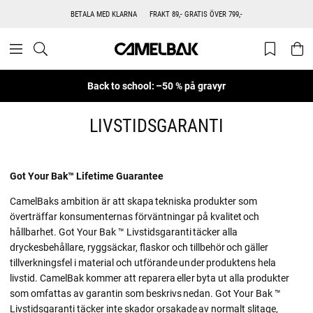
BETALA MED KLARNA
FRAKT 89,- GRATIS ÖVER 799,-
Back to school: –50 % på gravyr
LIVSTIDSGARANTI
Got Your Bak™ Lifetime Guarantee
CamelBaks ambition är att skapa tekniska produkter som
överträffar konsumenternas förväntningar på kvalitet och
hållbarhet. Got Your Bak ™ Livstidsgaranti täcker alla
dryckesbehållare, ryggsäckar, flaskor och tillbehör och gäller
tillverkningsfel i material och utförande under produktens hela
livstid. CamelBak kommer att reparera eller byta ut alla produkter
som omfattas av garantin som beskrivs nedan. Got Your Bak ™
Livstidsgaranti täcker inte skador orsakade av normalt slitage,