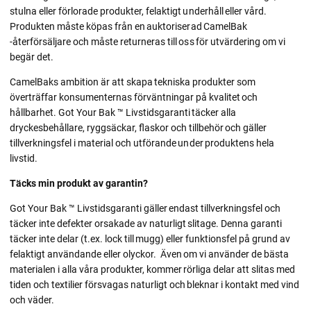
stulna eller förlorade produkter, felaktigt underhåll eller vård.
Produkten måste köpas från en auktoriserad CamelBak
-återförsäljare och måste returneras till oss för utvärdering om vi
begär det.
CamelBaks ambition är att skapa tekniska produkter som
överträffar konsumenternas förväntningar på kvalitet och
hållbarhet. Got Your Bak ™ Livstidsgaranti täcker alla
dryckesbehållare, ryggsäckar, flaskor och tillbehör och gäller
tillverkningsfel i material och utförande under produktens hela
livstid.
Täcks min produkt av garantin?
Got Your Bak ™ Livstidsgaranti gäller endast tillverkningsfel och
täcker inte defekter orsakade av naturligt slitage.
Denna garanti
täcker inte delar (t.ex. lock till mugg) eller funktionsfel på grund av
felaktigt användande eller olyckor.
Även om vi använder de bästa
materialen i alla våra produkter, kommer rörliga delar att slitas med
tiden och textilier försvagas naturligt och bleknar i kontakt med vind
och väder.